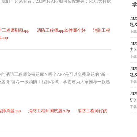
。我们一起来看看，233网校APP如何帮你通关：NO.1大数据
2
题
工程师刷题app
消防工程师app软件哪个好
消防工程
下载
app
2
力
下载
2
好的消防工程师免费题库？哪个APP是可以免费刷题的?新一
题
做题呀?备考一级消防工程师考试，学霸君为大家推荐一款趁
下载
2
析
下载
师刷题app
消防工程师测试题APp
消防工程师好的