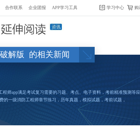
合作联系
企业团报
APP学习工具
学习中心
购
p破解版
的相关新闻
防工程师app满足考试复习需要的习题、考点、电子资料，考前精准预测等
提供免费的一级消防工程师章节练习，历年真题，模拟试题，考前试题，