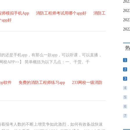
2
师模拟手机App
消防工程师考试用哪个app好
消防工
app好
还是手机app，有那么一款app，可以听课，可以直播，
1
网校APP>>】 简单概括为以下几点：一、干货。干
2
3
pp软件
免费的消防工程师练习app
233网校一级消防
4
5
6
7
随着报考人数的不断上增竞争如此激烈，如何有效备战快速