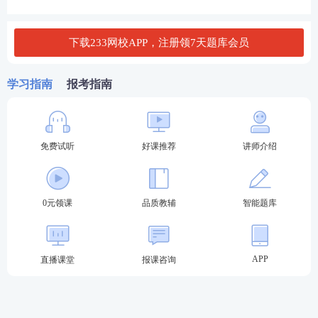
定外，由债务人在清偿时指定其履行的债务。
2、债务人未作指定的，应当优先履行已经到期的债
下载233网校APP，注册领7天题库会员
务;数项债务均到期的，优先履行对债权人缺乏担保或
者担保最少的债务;均无担保或者担保相等的，优先履
学习指南
报考指南
行债务人负担较重的债务;负担相同的，按照债务到期
的先后顺序履行;到期时间相同的，按照债务比例履
行。(保护债权人利益的原则)
免费试听
好课推荐
讲师介绍
三、解除
0元领课
品质教辅
智能题库
(一)意定解除
(1)约定解除权：当事人可以约定一方解除合同的事
APP
由。解除合同的事由发生时，解除权人可以解除合
直播课堂
报课咨询
同。
(2)协议解除：根据当事人事先约定的情况或者经当事