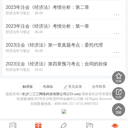
(2)法律没有规定或者当事人没有约定解除权行使期
2023年注会《经济法》考情分析：第二章
限，自解除权人知道或者应当知道解除 事由之日起1
经济法学习笔记
06-09
年内不行使，或者经对方催告后在合理期限内不行使
的，该权利消灭。(除斥期间)
2023年注会《经济法》考情分析：第一章
经济法学习笔记
06-08
【注意】当事人主张解除合同的，应当通知对方。合
2023注会《经济法》第一章真题考点：委托代理
同自通知到达对方时解除。
经济法学习笔记
06-08
(四)合同解除的效果
2023注会《经济法》第四章预习考点：合同的担保
经济法学习笔记
03-01
(1)尚未履行的，终止履行。
收藏
(2)已经履行的，当事人可以要求恢复原状、采取其他
触屏版
电脑版
意见反馈
合作联系
补救措施，有权要求赔偿损失。
版权所有©
长沙二三三网络科技有限公司(233.com)
湖南省长沙市芙蓉区定王台
分享
街道建湘路393号长沙世茂环球金融中心32楼 All Rights Reserved
全国客服热线：4000-800-233 / 0731-89907953
四、抵销
(一)法定抵销