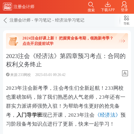
注册会计师
下载APP
登录
搜索
注册会计师
-
学习笔记
-
经济法学习笔记
导航
2024注会好课上新！ 把握黄金备考期，领跑新考季？
点击开启提前试学
2023注会《经济法》第四章预习考点：合同的
权利义务终止
来源:233网校
2023-03-01 09:26:42
2023年注会新考季，注会考生们全新起航！233网校
也重磅加码，除了我们熟悉的人气老师，23年还有一
群实力派讲师强势入驻！为帮助考生更好的抢先备
考，
入门导学班
现已开课，2023年注会
《经济法》
预
习阶段备考知识点进行了更新，快来一起学习！