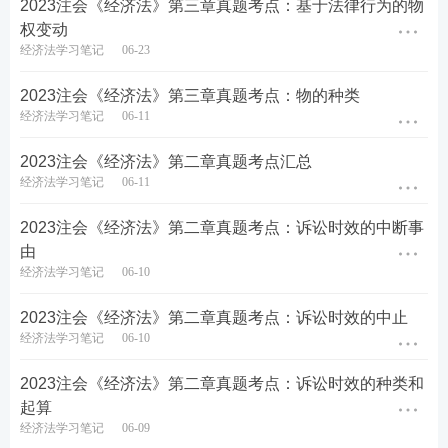
2023注会《经济法》第三章真题考点：基于法律行为的物
权变动
(6)法律规定的其他情形：
经济法学习笔记
06-23
①承揽合同：定作人可以随时解除承揽合同，造成承
2023注会《经济法》第三章真题考点：物的种类
揽人损失的，应当赔偿损失。
经济法学习笔记
06-11
②货运合同：在承运人将货物交付收货人之前，托运
2023注会《经济法》第二章真题考点汇总
人可以要求承运人中止运输、返还货物、变更到达地
经济法学习笔记
06-11
或者将货物交给其他收货人。
2023注会《经济法》第二章真题考点：诉讼时效的中断事
由
③委托合同：委托人或受托人可以随时解除委托合
经济法学习笔记
06-10
同。
2023注会《经济法》第二章真题考点：诉讼时效的中止
(三)解除权的行使
经济法学习笔记
06-10
(1)法律规定或者当事人约定解除权行使期限，期限届
2023注会《经济法》第二章真题考点：诉讼时效的种类和
满当事人不行使的，该权利消灭。
起算
经济法学习笔记
06-09