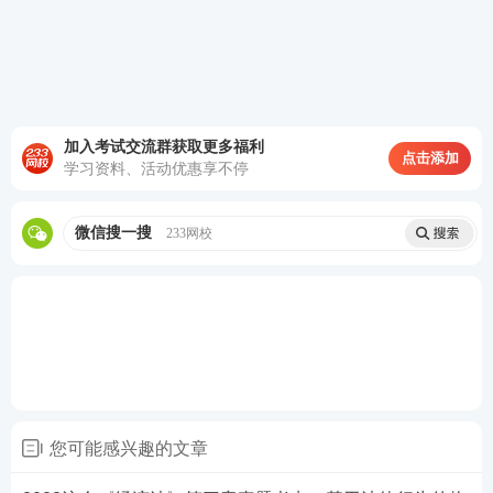
人协商一致，可以解除合同。
(二)法定解除
(1)因不可抗力致使不能实现合同目的。
加入考试交流群获取更多福利
点击添加
学习资料、活动优惠享不停
(2)在履行期限届满之前，当事人一方明确表示或者以
自己的行为表明不履行主要债务。
微信搜一搜
233网校
(3)当事人一方迟延履行主要债务，经催告后在合理期
限内仍未履行。
(4)当事人一方迟延履行债务或者有其他违约行为致使
不能实现“合同目的”。
(5)以持续履行的债务为内容的不定期合同，当事人可
以随时解除合同，但是应当在合理期限之前通知对
您可能感兴趣的文章
方。