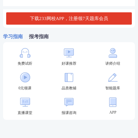
强制性规定或者违背公序良俗的情形，还包括以下情
形：以公益为目的的非营利性学校、幼儿园、医疗机
下载233网校APP，注册领7天题库会员
构、养老机构等提供担保的，原则上担保合同无效;但
是有下列情形之一的除外：
学习指南
报考指南
①在购入或者以融资租赁方式承租教育设施、医疗卫
生设施、养老服务设施和其他公益设施时，出卖人、
出租人为担保价款或者租金实现而在该公益设施上保
免费试听
好课推荐
讲师介绍
留所有权;
②以教育设施、医疗卫生设施、养老服务设施和其他
0元领课
品质教辅
智能题库
公益设施以外的不动产、动产或者财产权利设立担保
物权。
APP
直播课堂
报课咨询
【注意】登记为营利法人的学校、幼儿园、医疗机
构、养老机构等提供担保，当事人不得以其不具有担
保资格为由主张担保合同无效。