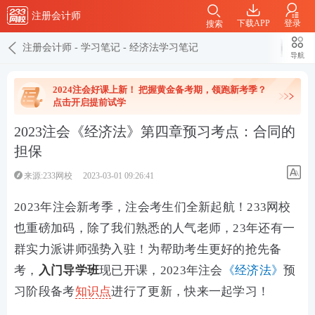
注册会计师
下载APP
登录
搜索
注册会计师
-
学习笔记
-
经济法学习笔记
导航
2024注会好课上新！ 把握黄金备考期，领跑新考季？
点击开启提前试学
2023注会《经济法》第四章预习考点：合同的
担保
来源:233网校
2023-03-01 09:26:41
2023年注会新考季，注会考生们全新起航！233网校
也重磅加码，除了我们熟悉的人气老师，23年还有一
群实力派讲师强势入驻！为帮助考生更好的抢先备
考，
入门导学班
现已开课，2023年注会
《经济法》
预
习阶段备考
知识点
进行了更新，快来一起学习！