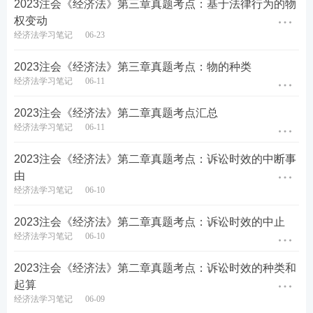
2023注会《经济法》第三章真题考点：基于法律行为的物
①新贷与旧贷的担保人相同的，人民法院应予支持;
权变动
经济法学习笔记
06-23
②新贷与旧贷的担保人不同，或者旧贷无担保新贷有
担保的，人民法院不予支持，但是债权人有证据证明
2023注会《经济法》第三章真题考点：物的种类
经济法学习笔记
06-11
新贷的担保人提供担保时对以新贷偿还旧贷的事实知
道或者应当知道的除外。
2023注会《经济法》第二章真题考点汇总
经济法学习笔记
06-11
③主合同当事人协议以新贷偿还旧贷，旧贷的物的担
保人在登记尚未注销的情形下同意继续为新贷提供担
2023注会《经济法》第二章真题考点：诉讼时效的中断事
由
保，在订立新的贷款合同前又以该担保财产为其他债
经济法学习笔记
06-10
权人设立担保物权，其他债权人主张其担保物权顺位
优先于新贷债权人的，人民法院不予支持。
2023注会《经济法》第二章真题考点：诉讼时效的中止
经济法学习笔记
06-10
二、保证
2023注会《经济法》第二章真题考点：诉讼时效的种类和
1、保证的概念
起算
经济法学习笔记
06-09
保证是指第三人和债权人约定，当债务人不履行其到