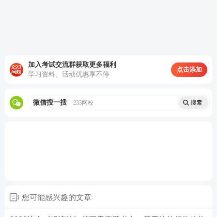
2、担保合同无效的法律责任
加入考试交流群获取更多福利
点击添加
学习资料、活动优惠享不停
微信搜一搜
233网校
(三)借新还旧场合的担保责任
主合同当事人协议以新贷偿还旧贷，债权人请求旧贷
的担保人承担担保责任的，人民法院不予支持;(未经
担保人同意，不得增加担保人的义务)
【注意】债权人请求新贷的担保人承担担保责任的，
您可能感兴趣的文章
按照下列情形处理：