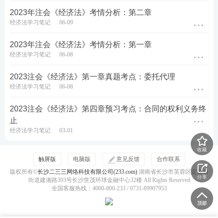
2023年注会《经济法》考情分析：第二章
期债务或者发生当事人约定的情形时，该第三人按照
经济法学习笔记
06-09
约定履行债务或者承担责任的担保方式。
2023年注会《经济法》考情分析：第一章
2、保证合同
经济法学习笔记
06-08
2023注会《经济法》第一章真题考点：委托代理
经济法学习笔记
06-08
2023注会《经济法》第四章预习考点：合同的权利义务终
止
经济法学习笔记
03-01
3、保证人
收藏
触屏版
电脑版
意见反馈
合作联系
自然人、法人或者非法人组织均可以为保证人，保证
版权所有©
长沙二三三网络科技有限公司(233.com)
湖南省长沙市芙蓉区定王台
分享
街道建湘路393号长沙世茂环球金融中心32楼 All Rights Reserved
人也可以为两人以上。但法律对保证人仍有相应的限
全国客服热线：4000-800-233 / 0731-89907953
制，这些限制主要有：
(1)主债务人不得同时为自身保证人。如果主债务人同