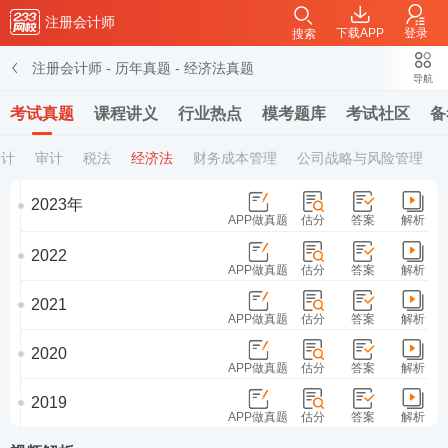
注册会计师
下载APP
登录
搜索
注册会计师
-
历年真题
-
经济法真题
导航
考试真题
课程讲义
行业热点
模考题库
考试社区
备
会计
审计
税法
经济法
财务成本管理
公司战略与风险管理
2023年
APP做真题
估分
答案
解析
2022
APP做真题
估分
答案
解析
2021
APP做真题
估分
答案
解析
2020
APP做真题
估分
答案
解析
2019
APP做真题
估分
答案
解析