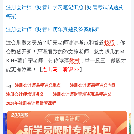
注册会计师《财管》学习笔记汇总
|
财管考试试题及
答案
注册会计师《财管》历年真题及答案解析
注会刷题太费脑？听完老师讲讲考点和答题
技巧
，你
会豁然开朗！严谨细致的孙文静老师、魅力超凡的M
R.H+葛广宇老师，带你读薄
教材
，举一反三，做题才
能更有效率！【
点击马上听课>>
】
注册会计师课程讲义重点
注册会计师课程讲义内容
Tag：
注册会计师培训讲义
注册会计师财管精讲班课程讲义
2020年注册会计师财管课程