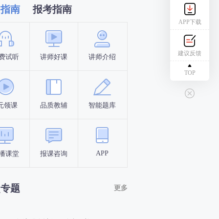
习指南
报考指南
APP下载
建议反馈
费试听
讲师好课
讲师介绍
新手指南
报名时间
TOP
元领课
品质教辅
智能题库
报名条件
考试时间
APP
播课堂
报课咨询
答题闯关
考点打卡
点专题
更多