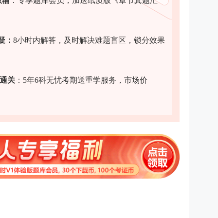
教辅
：专享题库会员，加送纸质版《章节真题汇
疑
：
8小时内解答，及时解决难题盲区，锁分效果
力通关
：5年6科无忧考期送重学服务，市场价