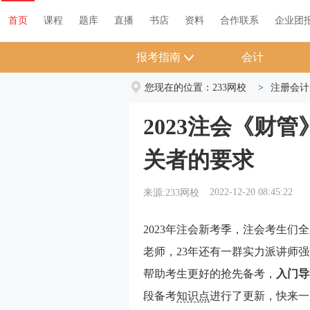
首页
课程
题库
直播
书店
资料
首页
课程
题库
直播
书店
资料
合作联系
企业团
报考指南
会计
您现在的位置：
233网校
>
注册会计
2023注会《财
关者的要求
2022-12-20 08:45:22
来源:233网校
2023年注会新考季，注会考生们全
老师，23年还有一群实力派讲师
帮助考生更好的抢先备考，
入门导
段备考
知识点
进行了更新，快来一