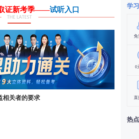
学
会取证新考季——
试听入口
免
0
益相关者的要求
直
热