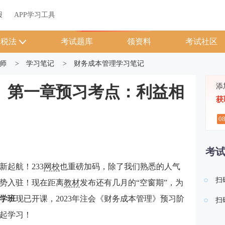
关于我们
帮助中心
APP学习工具
渠道合作
企业团报
报
APP学习工具
APP新客领7天题库会员
税法
考试题库
领资料
考试社区
师
>
学习笔记
>
财务成本管理学习笔记
添
管》第一章预习考点：利益相
获
0
考
新起航！233
网校
也重磅加码，除了我们熟悉的人气
扫
强势入驻！现在距离
教材
发布还有几月的“空窗期”，为
学班
现已开课，2023年注会
《财务成本管理》
预习阶
扫
起学习！