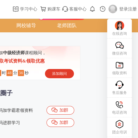
购课车
登录/注册
学习中心
购课车
客服中心
登录
|
注册
新用户专属礼包免费领
网校辅导
老师团队
在线咨询
加
中级经济师
课程顾问，
微信咨询
取考试资料&领取优惠
8
48
35
时
分
秒
领取资料
添加顾问
试圈子
售后服务
码加学霸君领资料
电话咨询
码进群学习
团企培训