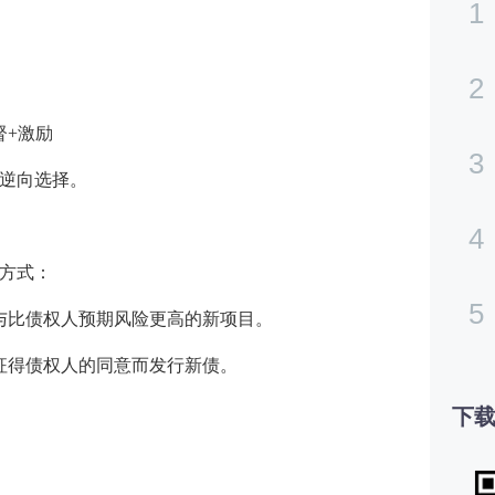
1
2
督+激励
3
逆向选择。
4
方式：
5
与比债权人预期风险更高的新项目。
征得债权人的同意而发行新债。
下载