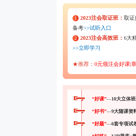
2023注会取证班：
取证
1
备考
>>试听入口
2023注会高效班：
6大
2
>>立即学习
★推荐：
0元领注会好课|
“好课”
—
10大立体
“好书”
—
9大随课资
“好题”
—
6套专项试