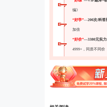
“好练”
—VIP题库+
编》
“好学”
—
200次/科答
加倍
“好价”
—3380元实
4999+，同质不同价