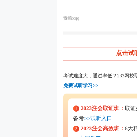
责编:cqq
点击试
考试难度大，通过率低？233网
免费试听学习>>
2023注会取证班：
取证
1
备考
>>试听入口
2023注会高效班：
6大
2