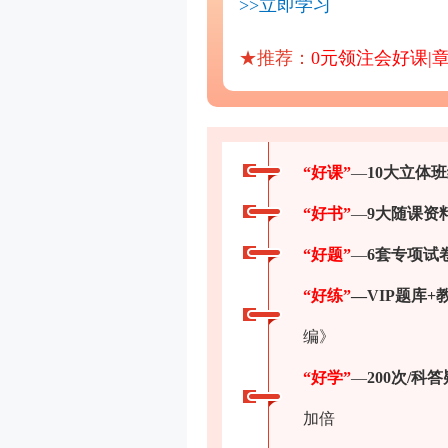
>>立即学习
★推荐：
0元领注会好课|
“好课”
—
10大立体
“好书”
—
9大随课资
“好题”
—
6套专项试
“好练”
—VIP题库+
编》
“好学”
—
200次/科答
加倍