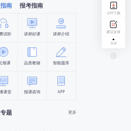
习指南
报考指南
APP下载
建议反馈
费试听
讲师好课
讲师介绍
新手指南
报名时间
TOP
元领课
品质教辅
智能题库
报名条件
考试时间
APP
播课堂
报课咨询
答题闯关
考点打卡
点专题
更多