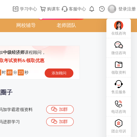
购课车
登录/注册
学习中心
购课车
客服中心
登录
|
注册
新用户专属礼包免费领
网校辅导
老师团队
在线咨询
加
中级经济师
课程顾问，
微信咨询
取考试资料&领取优惠
9
49
22
时
分
秒
领取资料
添加顾问
试圈子
售后服务
码加学霸君领资料
电话咨询
码进群学习
团企培训