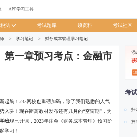
关于我们
帮助中心
APP学习工具
渠道合作
企业团报
报
APP学习工具
APP新客领7天题库会员
税法
考试题库
领资料
考试社区
师
>
学习笔记
>
财务成本管理学习笔记
添
管》第一章预习考点：金融市
获
1
考
新起航！233
网校
也重磅加码，除了我们熟悉的人气
扫
强势入驻！现在距离
教材
发布还有几月的“空窗期”，为
学班
现已开课，2023年注会
《财务成本管理》
预习阶
扫
起学习！