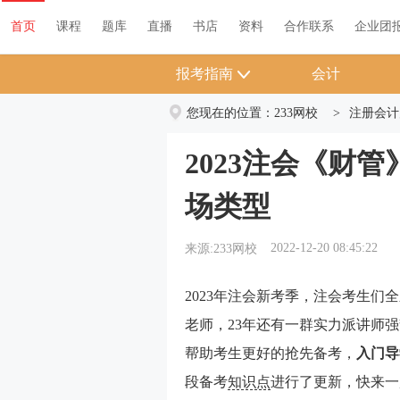
首页
课程
题库
直播
书店
资料
首页
课程
题库
直播
书店
资料
合作联系
企业团
报考指南
会计
您现在的位置：
233网校
>
注册会计
2023注会《财
场类型
2022-12-20 08:45:22
来源:233网校
2023年注会新考季，注会考生们全
老师，23年还有一群实力派讲师
帮助考生更好的抢先备考，
入门导
段备考
知识点
进行了更新，快来一