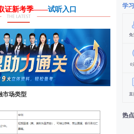
学
会取证新考季——
试听入口
免
0
融市场类型
直
热