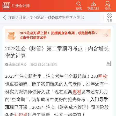
注册会计师
下载APP
登录
搜索
注册会计师
-
学习笔记
-
财务成本管理学习笔记
导航
2024注会好课上新！ 把握黄金备考期，领跑新考季？
点击开启提前试学
2023注会《财管》第二章预习考点：内含增长
率的计算
来源:233网校
2022-12-20 08:45:33
2023年注会新考季，注会考生们全新起航！233
网校
也重磅加码，除了我们熟悉的人气老师，23年还有一
群实力派讲师强势入驻！现在距离
教材
发布还有几月
的“空窗期”，为帮助考生更好的抢先备考，
入门导学
班
现已开课，2023年注会
《财务成本管理》
预习阶段
备考
知识点
进行了更新，快来一起学习！