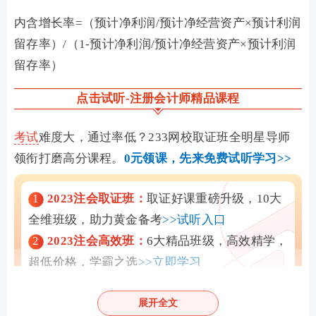
内含增长率=（预计净利润/预计净经营资产×预计利润
留存率）/（1-预计净利润/预计净经营资产×预计利润
留存率）
点击试听-注册会计师精品课程
考试
难度大，通过率低？233网校取证班全明星导师
领衔打磨高分课程。
0元领课，先来免费试听学习>>
1
2023注会取证班：
取证好课重磅升级，10大
全维班级，助力黄金备考
>>试听入口
2
2023注会高效班：
6大精品班级，高效精学，
超低价格，学霸之选
>>立即学习
★推荐：
0元领注会好课|
章节真题汇编包邮到家
展开全文