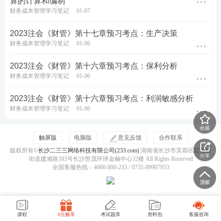
算的计算和编制
财务成本管理学习笔记
01-07
2023注会《财管》第十七章预习考点：生产决策
财务成本管理学习笔记
01-06
2023注会《财管》第十六章预习考点：保利分析
财务成本管理学习笔记
01-06
2023注会《财管》第十六章预习考点：利润敏感分析
财务成本管理学习笔记
01-06
收藏
触屏版
电脑版
意见反馈
合作联系
版权所有©
长沙二三三网络科技有限公司(233.com)
湖南省长沙市芙蓉区定王台
分享
街道建湘路393号长沙世茂环球金融中心32楼 All Rights Reserved
全国客服热线：4000-800-233 / 0731-89907953
课程
0元畅享
考试题库
资料包
客服咨询