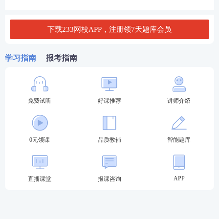
“好课”
—
10大立体班级：
入门导学到冲刺直
下载233网校APP，注册领7天题库会员
播，
零基础
也能轻松备考
“好书”
—
9大随课
资料
：
重点导学、核心笔记、
学习指南
报考指南
必考60题，全阶段覆盖
“好题”
—
6套专项试卷
：
导师直播手把手带刷两
轮模考金题，点题锁分
免费试听
好课推荐
讲师介绍
“好练”
—
VIP题库
+教辅
：专享题库会员，加送
纸质版《章节真题汇编》
“好学”
—
200次/科答疑
：
8小时内解答，及时解
0元领课
品质教辅
智能题库
决难题盲区，锁分效果加倍
“好价”
—3380元实力通关
：5年6科无忧考期送
APP
直播课堂
报课咨询
重学服务，市场价4999+，同质不同价