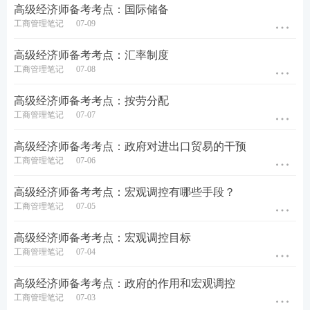
资源利用效率不高，导致成本上升；同时，企业在职
高级经济师备考考点：国际储备
业健康安全、环境保护和社会责任方面的表现也备受
工商管理笔记
07-09
诟病。这些问题严重影响了X公司的市场竞争力和可
高级经济师备考考点：汇率制度
持续发展能力。
工商管理笔记
07-08
为了扭转颓势，X公司决定进行全面改革。首先，公
高级经济师备考考点：按劳分配
司重新定位市场，深入调研客户需求，不仅满足客户
工商管理笔记
07-07
的明确需求，还努力挖掘和创造客户的潜在需求。其
次，公司加大技术创新投入，引进先进技术和设备，
高级经济师备考考点：政府对进出口贸易的干预
工商管理笔记
07-06
提升产品研发能力，确保产品质量和服务的持续优
化。同时，X公司还加强了内部管理，优化资源配
高级经济师备考考点：宏观调控有哪些手段？
置，提高管理效率，降低运营成本。此外，公司还高
工商管理笔记
07-05
度重视职业健康安全、环境保护和社会责任，积极履
高级经济师备考考点：宏观调控目标
行相关义务，树立良好的企业形象。
工商管理笔记
07-04
经过几年的努力，X公司成功实现了转型升级，产品
高级经济师备考考点：政府的作用和宏观调控
销量大幅提升，客户满意度显著提高，市场份额稳步
工商管理笔记
07-03