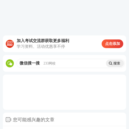
（6）承担必要的社会责任
社会责任是企业追求的有利于社会长远目标的一种义
务，它超越了法律和经济对企业所要求的义务。
现代企业并非只对出资者负责，让出资者获得投资回
加入考试交流群获取更多福利
点击添加
学习资料、活动优惠享不停
报，它们还应对社会负责，承担必要的社会责任。
微信搜一搜
233网校
2025年高级《工商》案例分析参考回答
【案例分析题】
X公司是一家成立于20世纪90年代的
家电制造企业，初期凭借敏锐的市场洞察力和强大的
产品研发能力，迅速在市场上占据了一席之地。然
而，随着市场竞争的加剧和消费者需求的不断变化，
X公司逐渐暴露出一些问题：产品创新能力下降，产
您可能感兴趣的文章
品质量参差不齐，客户满意度降低；管理水平滞后，