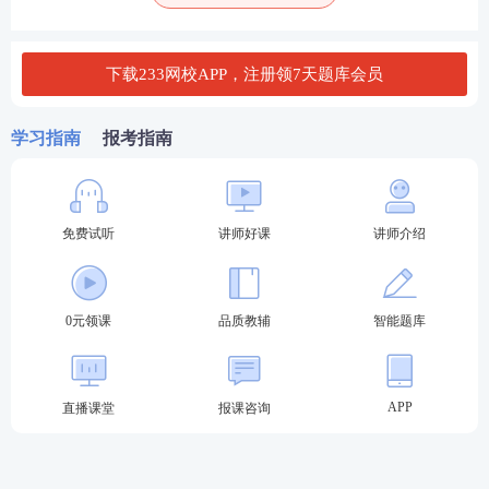
开发，持续改进产品和服务质量，推动企业科技进
步，从而推动国家的科技进步，缩小与发达国家科技
水平的差距。
下载233网校APP，注册领7天题库会员
企业是国家科技创新的主体，。
学习指南
报考指南
（4）不断提高管理水平
优化和合理使用企业资源，提高资源利用的效率，使
企业和利益相关者受益。适应外部环境的变化，企业
免费试听
讲师好课
讲师介绍
才能获得和提高收益。
（5）注重职业健康安全和环境保护工作
0元领课
品质教辅
智能题库
企业必须遵守国家有关劳动保护、劳动安全和环境保
护等方面的
法律法规
，采取有效的劳动卫生和防治污
APP
直播课堂
报课咨询
染的技术与管理措施，改善劳动条件，做到安全生产
和文明生产，保障职工身心健康，切实防治污染，维
护社会利益。