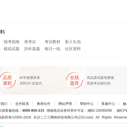
料
报考指南
准考证
考试教材
新人礼包
模拟试题
历年真题
每日一练
社区资料
品质
在线
科学授课体系
高品质试题免费做
课程
题库
历经20+次迭代
巩固考点锁分快
于我们
┊
合作联系
┊
教师合作
┊
网站声明
┊
帮助中心
┊
客服中心
┊
触
国客服热线：
4000-800-233
增值电信业务经营许可证：湘B2-20090096
湘ICP
版权所有©2005-
2026
长沙二三三网络科技有限公司(233.com)
All Rights Reserv