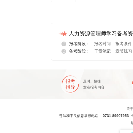
人力资源管理师学习备考资
1
报考阶段：
报名时间
报考条件
2
备考阶段：
干货笔记
章节练习
报名指导
报考
及时、快捷
指导
发布报考内容
关
违法和不良信息举报电话:：
0731-89907953
全