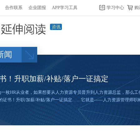
合作联系
企业团报
APP学习工具
学习中心
购
新闻
书！升职加薪/补贴/落户一证搞定
为一枚HR从业者，如果想要从人力资源专员晋升到人力资源总监，那么工
的证书！升职/加薪/补贴/落户一证搞定……它就是——人力资源管理师职