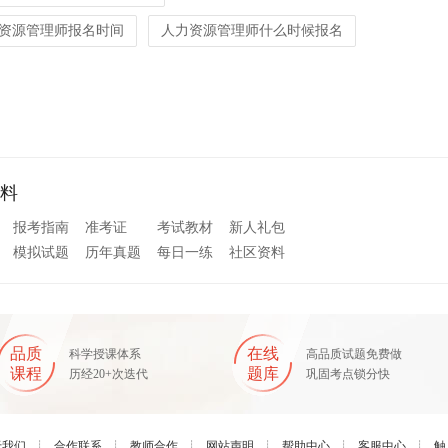
资源管理师报名时间
人力资源管理师什么时候报名
料
报考指南
准考证
考试教材
新人礼包
模拟试题
历年真题
每日一练
社区资料
品质
在线
科学授课体系
高品质试题免费做
课程
题库
历经20+次迭代
巩固考点锁分快
于我们
┊
合作联系
┊
教师合作
┊
网站声明
┊
帮助中心
┊
客服中心
┊
触