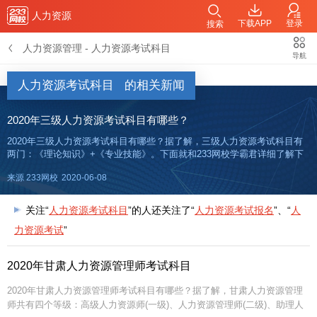
人力资源
下载APP
登录
搜索
人力资源管理
-
人力资源考试科目
导航
人力资源考试科目
的相关新闻
2020年三级人力资源考试科目有哪些？
2020年三级人力资源考试科目有哪些？据了解，三级人力资源考试科目有
两门：《理论知识》+《专业技能》。下面就和233网校学霸君详细了解下
2020年三级人力资源考试科目的内容。 《理论知识》考核方式： 选择题，
来源 233网校
2020-06-08
主要包括《职业道德》和《专业知识》。
关注“
人力资源考试科目
”的人还关注了“
人力资源考试报名
”、“
人
力资源考试
”
2020年甘肃人力资源管理师考试科目
2020年甘肃人力资源管理师考试科目有哪些？据了解，甘肃人力资源管理
师共有四个等级：高级人力资源师(一级)、人力资源管理师(二级)、助理人