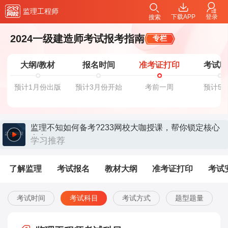
监理工程师
下载APP
登录
搜索
2024一级建造师考试报考指南
专栏
大纲/教材
报名时间
准考证打印
考试
预计1月份出版
预计3月份开始
考前一周
预计5
监理不知如何备考?233网校大咖授课，帮你锁定核心
考点>>
学习推荐
了解监理
考试报名
教材大纲
准考证打印
考试
考试时间
考试科目
考试方式
题型题量