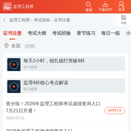
监理工程师
下载APP
登录
搜索
监理工程师
-
考试指南
-
证书注册
导航
证书注册
考试大纲
考试经验
章节练习
每日一练
小
全国
[切换]
每天2小时，稳扎稳打突破4科
学习推荐
监理4科核心考点解读
学习推荐
查分啦！2026年监理工程师考试成绩查询入口
7月21日开通！
APP打开
2026-07-21