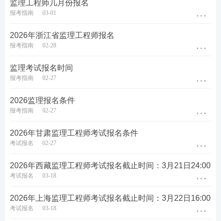
7）“资格考试报名证明事项告知承诺制”专栏。
监理工程师几月份报名
报考指南
03-01
2.具体考试报名操作流程，请登录中国人事考试网（
li
2026年浙江省监理工程师报名
nk.233.com/28357/applyGuide/754.html
）了解详情。
报考指南
02-28
3.如何申请学历学位在线验证/认证报告，请登录中国
监理考试报名时间
人事考试网（
link.233.com/28357/question/1525.htm
报考指南
02-27
l
）了解详情。
2026监理报名条件
4.建议报考人员在报名前预留充足时间，提前完成用
报考指南
02-27
户注册及学历、学位信息补充，以免错过报名。
2026年甘肃监理工程师考试报名条件
（三）网上在线核查
考试报名
02-27
以下报考人员须上传达到报名条件的相关材料，资格
2026年西藏监理工程师考试报名截止时间：3月21日24:00
审核单位在2至3个工作日内对报考人员上传的相关材
考试报名
03-18
料进行线上核查，请考生随时关注报名状态，完成后
2026年上海监理工程师考试报名截止时间：3月22日16:00
续报名流程。
考试报名
03-18