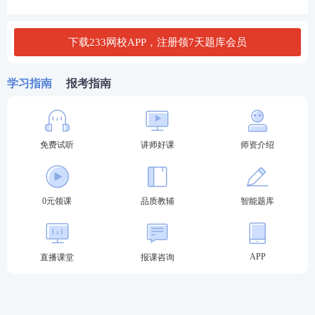
（四）监理工程师职业资格考试专业对照表见中国人
事考试网（link.233.com/28357）报考条件栏目。
下载233网校APP，注册领7天题库会员
监理工程师职业资格考试(土木建筑工程)专业对照表.d
ocx
学习指南
报考指南
监理工程师职业资格考试(交通运输工程)专业对照
表.docx
免费试听
讲师好课
师资介绍
监理工程师职业资格考试(水利工程)专业对照表.do
cx
↓是否满足报考条件，欢迎咨询监理Ai报考小助手↓
0元领课
品质教辅
智能题库
APP
直播课堂
报课咨询