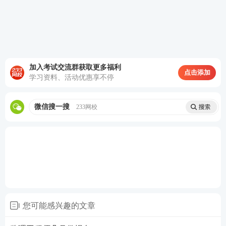
2026贵州监理报名注意事项
（一）2026年度监理工程师职业资格考试网上注册、
报名和缴费均在中国人事考试网（link.233.com/2835
加入考试交流群获取更多福利
点击添加
7）进行。
网上报名时间为3月17日9：00至27日17：0
学习资料、活动优惠享不停
0，网上缴费时间为3月17日9：00至31日17：00。
未
在规定时间内缴费的报考人员，视为自动放弃考试。
微信搜一搜
233网校
该考试统一实行网上缴费，考试机构不受理现场缴
费。缴费前，请认真核对报考信息。缴费成功，系统
将不予退费。缴费完成之后，报考人员即完成所有报
名手续。
（二）告知承诺制及报名流程
1.本次考试报名证明事项实行告知承诺制，告知承诺
您可能感兴趣的文章
制相关政策详见中国人事考试网（link.233.com/2835