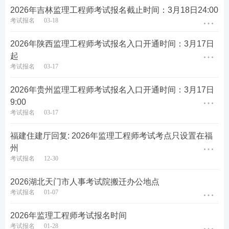
1.在专业技术人员资格考试报名中不适用告知承诺制
2026年吉林监理工程师考试报名截止时间：3月18日24:00
办理相关事项的；
考试报名
03-18
2.未选择告知承诺制方式办理相关事项的；
2026年陕西监理工程师考试报名入口开通时间：3月17日
起
3.撤回承诺申请的；
考试报名
03-17
4.报考级别为免2科、增报专业的人员；
2026年贵州监理工程师考试报名入口开通时间：3月17日
9:00
5.身份信息，学历学位信息，所学专业，工作年限等
考试报名
03-17
相关报名信息在线自动核验未通过的。
福建住建厅回复: 2026年监理工程师考试考点只设置在福
（四）网上报名资格审核电话：土木建筑工程专业08
州
51-85360006，交通运输工程专业0851-88132870，水
考试报名
12-30
利工程专业0851-85607356。网上技术咨询电话：085
1-12333（转01<省本级>-转0<人工服务>）。
2026湖北天门市人事考试院搬迁办公地点
考试报名
01-07
（五）报名缴费成功后的考生请在
5月9日至15日
期间
2026年监理工程师考试报名时间
登录中国人事考试网（link.233.com/28357）打印准考
考试报名
01-28