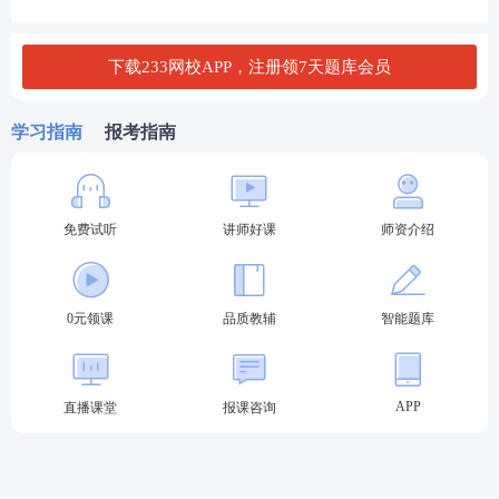
（四）监理工程师职业资格考试专业对照表见中国人
事考试网（link.233.com/28357）报考条件栏目。
下载233网校APP，注册领7天题库会员
监理工程师职业资格考试(土木建筑工程)专业对照表.d
ocx
学习指南
报考指南
监理工程师职业资格考试(交通运输工程)专业对照
表.docx
免费试听
讲师好课
师资介绍
监理工程师职业资格考试(水利工程)专业对照表.do
cx
↓是否满足报考条件，欢迎咨询监理Ai报考小助手↓
0元领课
品质教辅
智能题库
APP
直播课堂
报课咨询