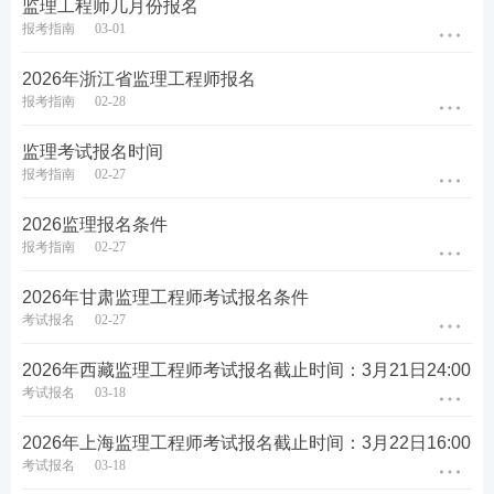
监理工程师几月份报名
2:00，下午14:00-17:00），到各地级市人事考试机构
报考指南
03-01
进行现场核查。
2026年浙江省监理工程师报名
1.不适用告知承诺制办理事项的；
报考指南
02-28
2.未选择告知承诺制方式报名或撤回承诺申请的；
监理考试报名时间
报考指南
02-27
3.身份信息、学历学位、所学专业等无法在线核查或
在线核查未通过的。
2026监理报名条件
报考指南
02-27
未选择告知承诺制或者不适用告知承诺制的报考人员
2026年甘肃监理工程师考试报名条件
根据报考级别提交的证明材料包括：学历学位证明，
考试报名
02-27
从事相关专业工作年限证明（工资流水、社保缴费记
录、劳动合同、单位工作证明等材料之一）；免试相
2026年西藏监理工程师考试报名截止时间：3月21日24:00
关
资料
。
考试报名
03-18
（三）网上缴费。
2026年3月16日9:00至3月31日23:0
2026年上海监理工程师考试报名截止时间：3月22日16:00
考试报名
03-18
0
，审核通过的报考人员，即可自行在网上缴费。未在