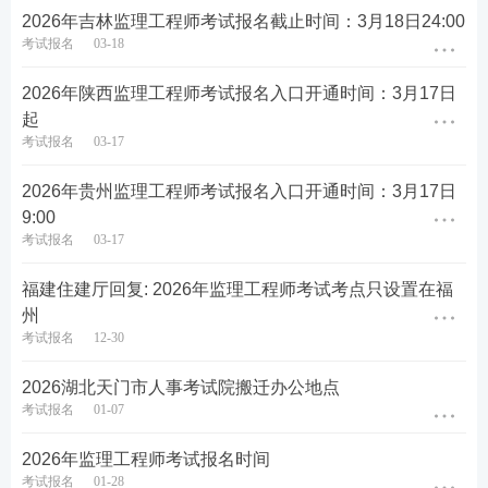
规定时间内完成网上缴费，视为自动放弃报考。网上
2026年吉林监理工程师考试报名截止时间：3月18日24:00
缴费后概不退费。本次考试不设补报名，请报考人员
考试报名
03-18
务必在规定时间内完成全部报名手续。按照自治区价
2026年陕西监理工程师考试报名入口开通时间：3月17日
格管理部门有关文件规定，考生报名时须缴纳报名费
起
每人10元，考务费每人每科65元。
考试报名
03-17
准考证打印
2026年贵州监理工程师考试报名入口开通时间：3月17日
9:00
2026年
5月11日9:00至5月17日14:00
，报考人员可登
考试报名
03-17
陆宁夏人事考试中心网站“准考证打印”栏目，自行打
印准考证（A4纸）。报考人员须按准考证上规定的时
福建住建厅回复: 2026年监理工程师考试考点只设置在福
间、地点，持本人准考证、正式有效身份证件参加考
州
考试报名
12-30
试。
资格审核
2026湖北天门市人事考试院搬迁办公地点
考试报名
01-07
考试成绩在中国人事考试网上发布，成绩合格拟取得
2026年监理工程师考试报名时间
证书的人员请及时关注宁夏人事考试中心网发布的公
考试报名
01-28