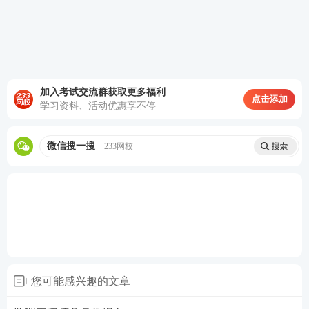
2026宁夏监理报名注意事项
报名事项
考试实行报名证明事项告知承诺制，采用网上报名、
加入考试交流群获取更多福利
点击添加
学习资料、活动优惠享不停
网上缴费、网上打印准考证、考后资格审核确认。报
名系统只接受工作地或居住地在宁夏的报考人员报
微信搜一搜
233网校
名。
(一)网上报名。
2026年3月16日9：00至3月27日17:
00
，报考人员可登录“宁夏人事考试中心网”（http://li
nk.233.com/18653）“网上报名”栏目，进入专业技术
人员资格考试报名系统进行网上报名，系统不间断接
受报考人员预报名。
您可能感兴趣的文章
（二）现场核查。以下人员须携带相关证明材料原
件，于
2026年3月16日至3月30日
（工作日上午9:00-1