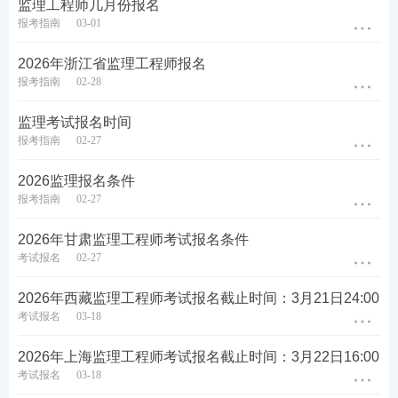
监理工程师几月份报名
须知》，如实、准确填写注册信息（请报考人员务必
报考指南
03-01
牢记用户名、密码等相关信息，以便及时登录查看报
2026年浙江省监理工程师报名
考信息）。已注册的报考人员无需要重新注册，但须
报考指南
02-28
提前补充完善注册信息，网上报名系统将对身份信
息、学历学位等注册信息进行在线核验，注册信息提
监理考试报名时间
交24小时后可登录网上报名系统查询核验结果，核验
报考指南
02-27
完成后方可报名。
2026监理报名条件
报考指南
02-27
2.上传照片。考生网上报名时，应按要求上传电子照
片，须预先下载并使用报名系统指定的“照片审核处理
2026年甘肃监理工程师考试报名条件
工具”，上传经该工具审核处理并保存后的本人近期彩
考试报名
02-27
色标准1寸半身免冠正面证件照（尺寸25mm*35mm，
2026年西藏监理工程师考试报名截止时间：3月21日24:00
像素295px*413px），照片底色背景为白色。未使用
考试报名
03-18
照片审核处理工具而自行上传的照片，报名系统无法
审核通过，考生将无法完成网上报名。已经注册并成
2026年上海监理工程师考试报名截止时间：3月22日16:00
考试报名
03-18
功上传照片的考生无需更换照片