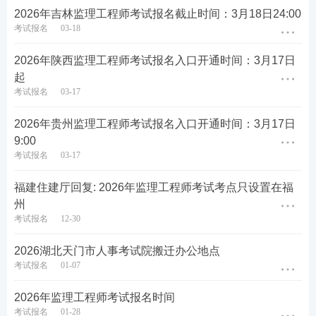
3.填报信息。考生完善注册信息后进入网上报名系统
2026年吉林监理工程师考试报名截止时间：3月18日24:00
考试报名
03-18
选择考试、报名地，认真阅读报考须知及考试报名操
作流程，签署《专业技术人员资格考试报名证明事项
2026年陕西监理工程师考试报名入口开通时间：3月17日
告知承诺制告知书》，根据本人实际情况填写报名信
起
息，确认信息真实、准确、完整。
考试报名
03-17
4.资格核查。注册时身份信息和学历学位信息在线核
2026年贵州监理工程师考试报名入口开通时间：3月17日
9:00
验结果为“核验通过”的报考人员，报名信息确认后，
考试报名
03-17
系统自动审核报名资格，无需人工审核，可直接缴
费。
福建住建厅回复: 2026年监理工程师考试考点只设置在福
州
凡个人信息在线“无法核验”以及“核验不通过”的报考
考试报名
12-30
人员，须进行人工核查，人工核查分为网上提交
资料
核查和现场提交资料核查。
2026湖北天门市人事考试院搬迁办公地点
考试报名
01-07
（1）网上人工核查适用人员范围：
2026年监理工程师考试报名时间
①2002年以前取得大专及以上（含大专）学历的报考
考试报名
01-28