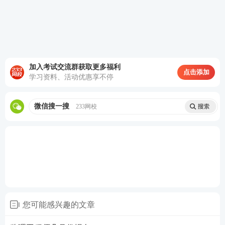
2026甘肃监理报名注意事项
本次报名采取全国统一网上报名方式。请符合条件的
报考人员，及时登录全国专业技术人员资格考试服务
平台（
http://link.233.com/25849），按规定程序报
加入考试交流群获取更多福利
点击添加
学习资料、活动优惠享不停
名。
（一）报名时间
微信搜一搜
233网校
网上报名时间：2026年3月19日09:00至3月29日18:00
资格审核时间：2026年3月19日09:00至3月30日18:00
网上缴费时间：2026年3月19日09:00至3月31日18:00
（二）报名程序
您可能感兴趣的文章
1考生注册。首次报考人员应提前注册，注册时认真阅
读《专业技术人员资格考试网上报名协议》、《注册