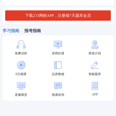
（四）监理工程师职业资格考试专业对照表见中国人
事考试网（link.233.com/28357）报考条件栏目。
下载233网校APP，注册领7天题库会员
监理工程师职业资格考试(土木建筑工程)专业对照表.d
ocx
学习指南
报考指南
监理工程师职业资格考试(交通运输工程)专业对照
表.docx
免费试听
讲师好课
师资介绍
监理工程师职业资格考试(水利工程)专业对照表.do
cx
↓是否满足报考条件，欢迎咨询监理Ai报考小助手↓
0元领课
品质教辅
智能题库
APP
直播课堂
报课咨询