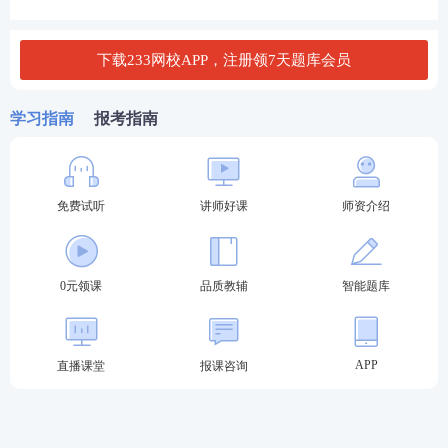
（四）监理工程师职业资格考试专业对照表见中国人
事考试网（link.233.com/28357）报考条件栏目。
下载233网校APP，注册领7天题库会员
监理工程师职业资格考试(土木建筑工程)专业对照表.d
ocx
学习指南
报考指南
监理工程师职业资格考试(交通运输工程)专业对照
表.docx
免费试听
讲师好课
师资介绍
监理工程师职业资格考试(水利工程)专业对照表.do
cx
↓是否满足报考条件，欢迎咨询监理Ai报考小助手↓
0元领课
品质教辅
智能题库
APP
直播课堂
报课咨询