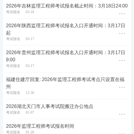
容。
2026年吉林监理工程师考试报名截止时间：3月18日24:00
考试报名
03-18
因学信网学历学位认证需要一定办理周期，请报考人
2026年陕西监理工程师考试报名入口开通时间：3月17日
员提前做好认证事宜。
起
（三）上传照片。初次报考人员上传照片前，应下载
考试报名
03-17
照片审核处理工具（在link.233.com/28357点击工具下
2026年贵州监理工程师考试报名入口开通时间：3月17日
载），并使用该软件进行照片审核处理，只有通过审
9:00
核并保存后的报名照片，才能被报名系统识别，应采
考试报名
03-17
用近期1寸白底免冠正面证件照，报名照片将用于准考
福建住建厅回复: 2026年监理工程师考试考点只设置在福
证、考场座次表、证书、证书查询认证系统，请慎重
州
选用上传的报名照片。已在报名平台注册并上传过照
考试报名
12-30
片的报考人员，无需再上传照片。
2026湖北天门市人事考试院搬迁办公地点
（四）填写报名信息。报考人员在网上报名系统填报
考试报名
01-07
相关信息后，可自主选择是否采用告知承诺制方式办
2026年监理工程师考试报名时间
理相关事项。系统生成《专业技术人员资格考试报名
考试报名
01-28