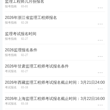
监理工程师几月份报名
应的提示信息，须待核验完成后方可报名。建议报考
报考指南
03-01
人员在报名前预留充足时间提前完成用户注册。
2026年浙江省监理工程师报名
2.已注册的报考人员无需重新注册，报考时应提前登
报考指南
02-28
录网上报名系统，补充完善相关信息，网上报名系统
监理考试报名时间
将对身份信息、学历学位信息进行在线核查。报考人
报考指南
02-27
员提交补充信息24小时后，可登录网上报名系统报
名，如有未完成核验的项目，选择考试报名时会有相
2026监理报名条件
报考指南
02-27
应的提示信息，须待核验完成后方可报名。
2026年甘肃监理工程师考试报名条件
3.为加强报名证明事项告知承诺制事中监管，如报考
考试报名
02-27
人员提交的境内高等
教育学
历学位信息无法通过在线
自动核验，报考人员应在报名前及时登录中国高等教
2026年西藏监理工程师考试报名截止时间：3月21日24:00
育学生信息网（学信网）进行验证/认证，下载相关PD
考试报名
03-18
F格式在线验证/认证报告，并在报名期间按报名地考
2026年上海监理工程师考试报名截止时间：3月22日16:00
试机构要求上传相关验证/认证报告，接受人工核查，
考试报名
03-18
具体操作方式参见中国人事考试网考生问答栏目内