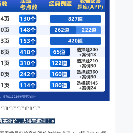
꒦꒷꒦꒦꒷꒦꒷꒷꒦꒷꒦꒷꒦꒷꒦꒷
真实评价，火得有道理！🔹