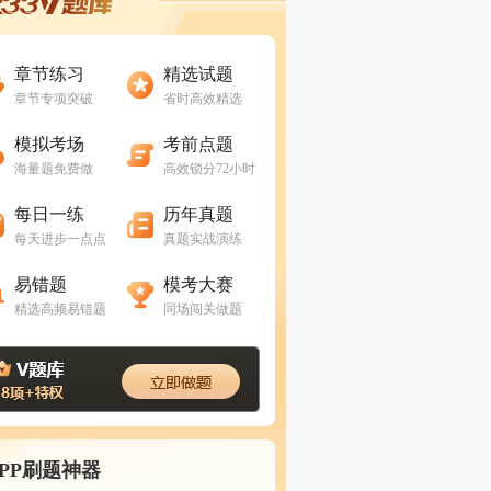
进入做题
进入做题
章节练习
精选试题
章节专项突破
省时高效精选
进入做题
进入做题
模拟考场
考前点题
海量题免费做
高效锁分72小时
进入做题
进入做题
每日一练
历年真题
每天进步一点点
真题实战演练
进入做题
进入做题
易错题
模考大赛
精选高频易错题
同场闯关做题
APP刷题神器