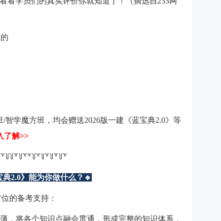
看看学员们的真实评价你就知道了！（摘选自233网
考的
牢
晰
高
/智学魔方班，均会赠送2026版一建《蓝宝典2.0》等
入了解>>
꒦꒷꒦꒦꒷꒦꒷꒷꒦꒷꒦꒷꒦꒷꒦꒷
典2.0》能为你做什么？🔹
方位的备考支持：
薄，将各个
知识点
融会贯通，形成完整的知识体系，