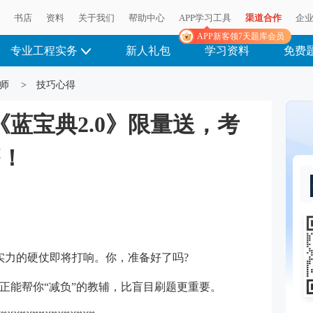
播
书店
资料
关于我们
帮助中心
APP学习工具
渠道合作
企
APP新客领7天题库会员
专业工程实务
新人礼包
学习资料
免费
师
>
技巧心得
《蓝宝典2.0》限量送，考
够！
与实力的硬仗即将打响。你，准备好了吗?
正能帮你“减负”的教辅，比盲目刷题更重要。