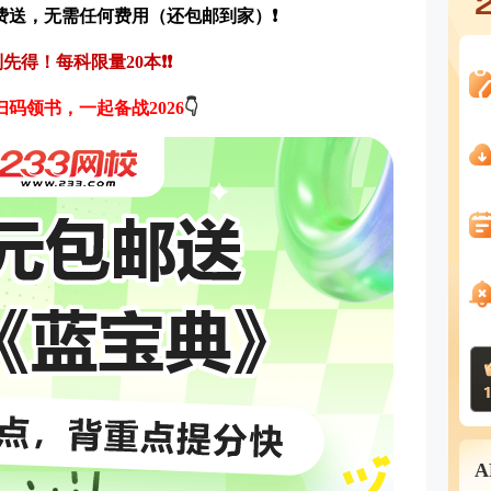
费送，
无需任何费用（
还包邮到家
）❗
到先得
！每科限量20本
❗
❗
扫码领书，一起备战2026
👇