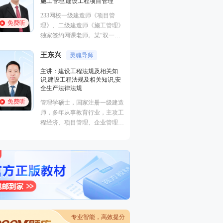
施工管理,建设工程项目管理
曾任中建一局集团
233网校一级建造师《项目管
理，多年现场经验
免费听
免费听
理》、二级建造师《施工管理》
生产管理、现场安
独家签约网课老师。某“双一
非常熟悉，在一级
流、211”高校副研究员、硕导，
江凌俊
安全工程师执业资
口诀一
王东兴
国家一级注册建造师、造价师。
灵魂导师
有丰富的教学经验
主讲：目标控制（
的培训风格，其地
主讲：建设工程法规及相关知
进度控制（水利）
学，准确打击知识
识,建设工程法规及相关知识,安
全,建筑工程管理与
帮助广大学员顺利
全生产法律法规
程,建筑施工安全
免费听
免费听
管理学硕士，国家注册一级建造
曾在设计院任职，
师，多年从事教育行业，主攻工
培训行业从业经历
程经济、项目管理、企业管理方
向。
专业智能，高效提分