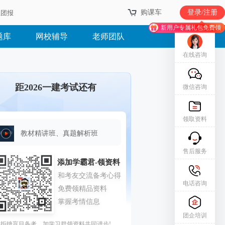
购课车
登录/注册
业团报
新用户专属礼包免费领
题库
网校辅导
老师团队
在线咨询
距2026一建考试还有
微信咨询
领取资料
教材精讲班、真题解析班
售后服务
电话咨询
团企培训
拒绝盲目备考，加学习群领资料共同进步!