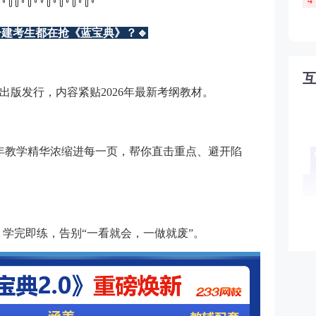
4
꒦꒷꒦꒦꒷꒦꒷꒷꒦꒷꒦꒷꒦꒷꒦꒷
一建考生都在抢《蓝宝典》？
🔹
出版发行，内容紧贴2026年最新考纲教材。
多年教学精华浓缩进每一页，帮你直击重点、避开陷
，学完即练，告别“一看就会，一做就废”。