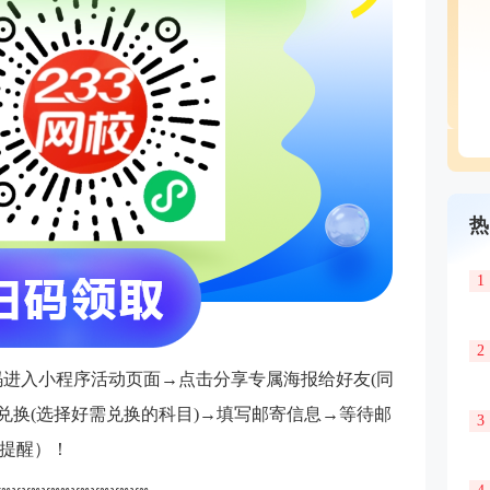
热
1
2
码进入小程序活动页面→点击分享专属海报给好友(同
兑换(选择好需兑换的科目)→填写邮寄信息→等待邮
3
提醒）！