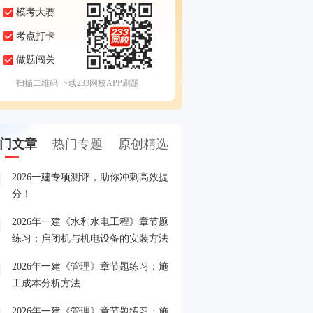
模考大赛
考点打卡
做题闯关
扫描二维码 下载233网校APP刷题
门文章
热门专题
原创精选
2026一建专项测评，助你冲刺高效提
2026一建专项测评，助你
1
分！
分！
2026年一建《水利水电工程》章节题
26一级建造师考试准考证
2
练习：启闭机与机电设备的安装方法
2026年一建《管理》章节题练习：施
2026年一级建造师报名入
3
工成本分析方法
入>>
2026年一建《管理》章节题练习：施
重磅！2026年一级建造师