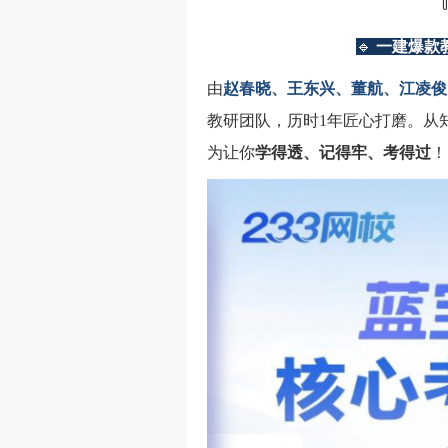
🔹
一建爆款
由
赵春晓、王东兴、董航、江凌俊
教研团队，历时1年匠心打磨。从
为让你
学得透、记得牢、考得过
！