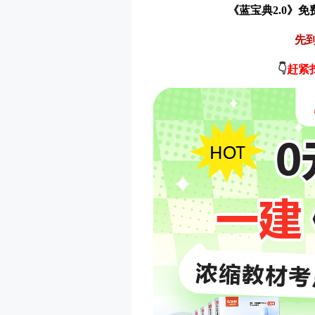
《蓝宝典2.0》免
先
👇
赶紧