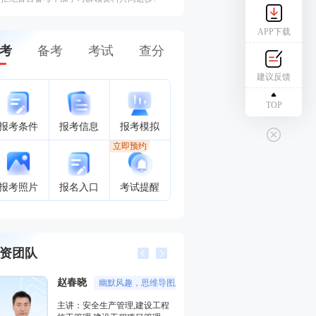
APP下载
考
备考
考试
查分
建议反馈
TOP
报考条件
报考信息
报考模拟
立即预约
报考照片
报名入口
考试提醒
资团队
赵春晓
幽默风趣，思维导图总结精彩，考点层次分明。
董航
主讲：安全生产管理,建设工程
主讲：建设工程经