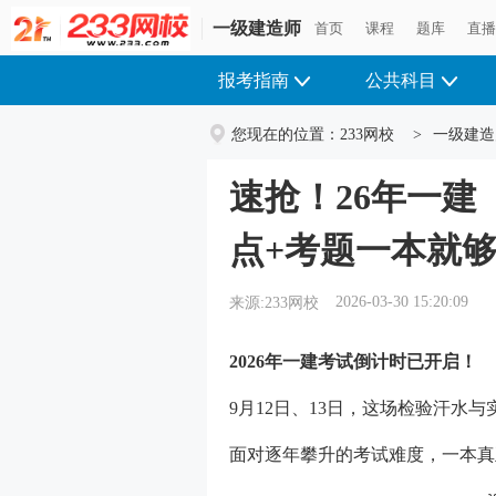
一级建造师
首页
课程
题库
直
报考指南
公共科目
您现在的位置：
233网校
>
一级建造
速抢！26年一建
点+考题一本就
2026-03-30 15:20:09
来源:233网校
2026年一建考试倒计时已开启！
9月12日、13日，这场检验汗水
面对逐年攀升的考试难度，一本真