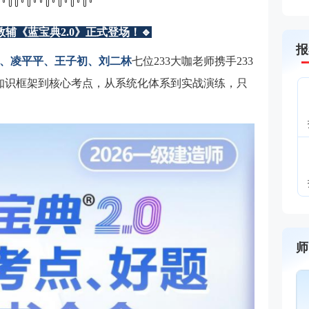
꒦꒷꒦꒦꒷꒦꒷꒷꒦꒷꒦꒷꒦꒷꒦꒷
教辅《蓝宝典2.0》正式登场！
🔹
报
、凌平平、王子初、刘二林
七位233大咖老师携手233
知识框架到核心考点，从系统化体系到实战演练，只
师