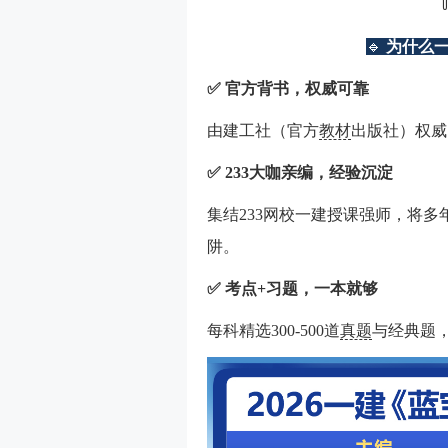
🔹
为什么
✅ 官方背书，权威可靠
由建工社（官方
教材
出版社）权威
✅ 233大咖亲编，经验沉淀
集结233网校一建授课强师，将
阱。
✅ 考点+习题，一本就够
每科精选300-500道
真题
与经典题