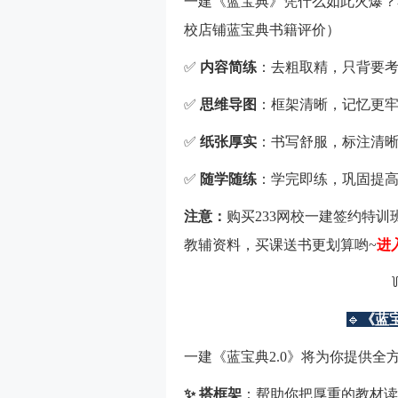
一建《蓝宝典》凭什么如此火爆？
校店铺蓝宝典书籍评价）
✅
内容简练
：去粗取精，只背要
✅
思维导图
：框架清晰，记忆更
✅
纸张厚实
：书写舒服，标注清
✅
随学随练
：学完即练，巩固提
注意：
购买233网校一建签约特训班
教辅资料，买课送书更划算哟~
进
🔹
《蓝宝
一建《蓝宝典2.0》将为你提供全
✨ 搭框架
：帮助你把厚重的教材读