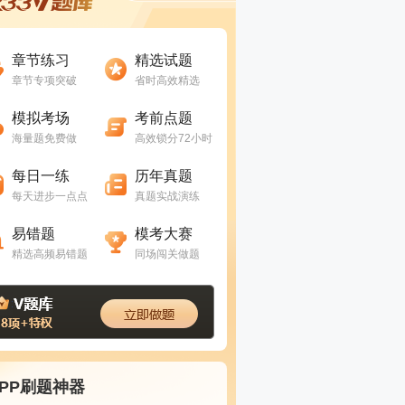
进入做题
进入做题
章节练习
精选试题
章节专项突破
省时高效精选
进入做题
进入做题
模拟考场
考前点题
海量题免费做
高效锁分72小时
进入做题
进入做题
每日一练
历年真题
每天进步一点点
真题实战演练
进入做题
进入做题
易错题
模考大赛
精选高频易错题
同场闯关做题
APP刷题神器