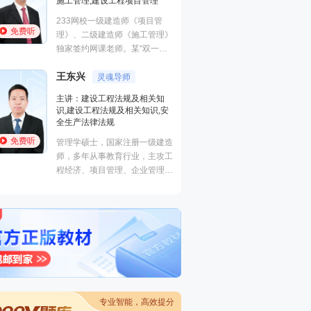
施工管理,建设工程项目管理
曾任中建一局集团
233网校一级建造师《项目管
理，多年现场经验
免费听
免费听
理》、二级建造师《施工管理》
生产管理、现场安
独家签约网课老师。某“双一
非常熟悉，在一级
流、211”高校副研究员、硕
江凌俊
安全工程师执业资
口诀一
王东兴
导，国家一级注册建造师、造价
灵魂导师
有丰富的教学经验
主讲：目标控制（
师。
的培训风格，其地
主讲：建设工程法规及相关知
进度控制（水利）
学，准确打击知识
识,建设工程法规及相关知识,安
全,建筑工程管理与
帮助广大学员顺利
全生产法律法规
程,建筑施工安全
免费听
免费听
管理学硕士，国家注册一级建造
曾在设计院任职，
师，多年从事教育行业，主攻工
培训行业从业经历
程经济、项目管理、企业管理方
向。
专业智能，高效提分