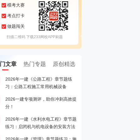
模考大赛
考点打卡
做题闯关
扫描二维码 下载233网校APP刷题
门文章
热门专题
原创精选
2026年一建《公路工程》章节题练
2026一建专项测评，助
1
习：公路工程施工常用机械设备
分！
2026一建专项测评，助你冲刺高效提
26一级建造师考试准考证
2
分！
2026年一建《水利水电工程》章节题
2026年一级建造师报名
3
练习：启闭机与机电设备的安装方法
入>>
2026年一建《管理》章节题练习：施
重磅！2026年一级建造