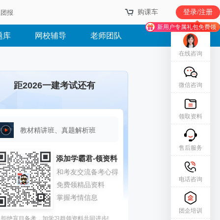
购课车
登录/注册
业团报
新用户专属礼包免费领
题库
网校辅导
老师团队
在线咨询
距2026一建考试还有
微信咨询
领取资料
教材精讲班、真题解析班
售后服务
电话咨询
团企培训
拒绝盲目备考，加学习群领资料共同进步!