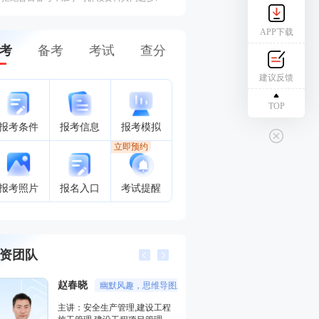
APP下载
考
备考
考试
查分
建议反馈
TOP
报考条件
报考信息
报考模拟
立即预约
报考照片
报名入口
考试提醒
资团队
赵春晓
幽默风趣，思维导图总结精彩，考点层次分明。
董航
主讲：安全生产管理,建设工程
主讲：建设工程经