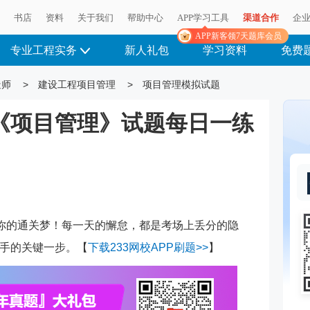
播
书店
资料
关于我们
帮助中心
APP学习工具
渠道合作
企
APP新客领7天题库会员
专业工程实务
新人礼包
学习资料
免费
造师
>
建设工程项目管理
>
项目管理模拟试题
《项目管理》试题每日一练
垮你的通关梦！每一天的懈怠，都是考场上丢分的隐
手的关键一步。【
下载233网校APP刷题>>
】