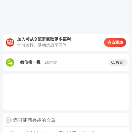
4、成本分析的步骤包括：①收集成本信息；②选择成
本分析方法；③进行成本数据处理；④分析成本形成
原因；⑤确定成本结果。正确的编制程序是（
加入考试交流群获取更多福利
）。
点击添加
学习资料、活动优惠享不停
A.①-②-④-③-⑤
微信搜一搜
233网校
B.①-②-⑤-③-④
C.②-①-③-④-⑤
D.②-①-④-⑤-③
查看答案
您可能感兴趣的文章