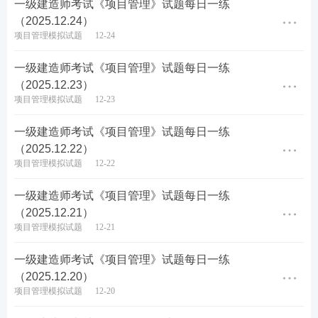
5、某工程项目进行月(季)度成本分析时，发现属于预
一级建造师考试《项目管理》试题每日一练
（2025.12.24）
算定额规定的“政策性”亏损，则应采取的措施是（）
项目管理模拟试题
12-24
A.从控制支出着手，把超支额压缩到最低限度
一级建造师考试《项目管理》试题每日一练
（2025.12.23）
B.增加变更收入，弥补政策亏损
项目管理模拟试题
12-23
C.将亏损成本转入下一月(季)度
一级建造师考试《项目管理》试题每日一练
（2025.12.22）
D.停止施工生产，并报告业主方
项目管理模拟试题
12-22
查看答案
一级建造师考试《项目管理》试题每日一练
（2025.12.21）
项目管理模拟试题
12-21
6、施工项目年度成本分析的重点是（）。
一级建造师考试《项目管理》试题每日一练
（2025.12.20）
A.通过实际成本与目标成本的对比，分析目标成本落
项目管理模拟试题
12-20
实情况