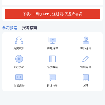
E.业主方项目管理工作涉及项目实施阶段的全过程
查看答案
下载233网校APP，注册领7天题库会员
学习指南
报考指南
3、下列属于施工方项目管理目标的有（）。
A.进度
免费试听
讲师好课
讲师介绍
B.质量
C.投资
0元领课
品质教辅
智能题库
D.成本
E.安全
APP
直播课堂
报课咨询
查看答案