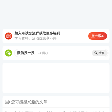
注册并完善企业基本信息和资质情况。企业在“河北省
建筑市场监管公共服务平台”填报的在冀项目获得中国
建设工程
鲁班奖等奖项情况。
三、结果产生
加入考试交流群获取更多福利
点击添加
学习资料、活动优惠享不停
评价过程由省住房城乡建设厅组织开展，对采集的信
息进行核实、打分、汇总后，于2026年5月30日前形
微信搜一搜
233网校
成初步结果，通过省住房城乡建设厅门户网站公示7
天，接受社会监督及反馈意见。根据意见反馈情况，
对初步结果进行校正后形成最终年度评价结果，并在
省住房城乡建设厅门户网站公布。
四、结果划分
无业绩记录企业公布为无业绩；有业绩记录企业以“基
您可能感兴趣的文章
础管理与生产经营情况”得分之和作为总分来衡量BCD