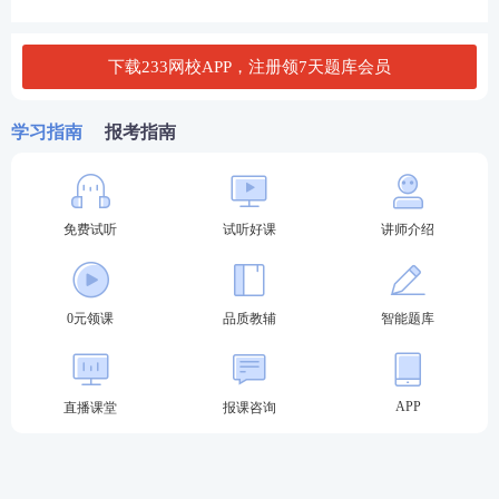
4.其他扣分项（25分）
“省外建筑企业进冀信息报送”存在问题情况、维稳工
下载233网校APP，注册领7天题库会员
作不到位和河北省范围内发生质量安全责任事故。
（二）生产经营情况
学习指南
报考指南
根据“河北省建筑市场监管公共服务平台”获取的施工
总承包项目合同额赋值。按照施工总承包企业所有项
免费试听
试听好课
讲师介绍
目合同总额由高到低排名，排名前30%的企业予以加
分。
0元领课
品质教辅
智能题库
（三）附加值
“河北省实名制数据管理系统”中项目负责人（项目经
APP
直播课堂
报课咨询
理）、技术负责人、质量负责人、安全负责人、劳务
负责人等项目管理人员填写情况、项目考勤更新情
况。企业在“河北省建筑市场监管公共服务平台”完成