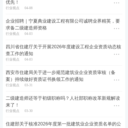
优先！
评价结果为A、B等次的企业；提示慎用评价结果为
行业视点
04-08
C、D等次和连续三年无业绩的企业。
企业招聘｜宁夏典业建设工程有限公司诚聘业界精英，要
六、组织实施
求备二级建造师资格
行业视点
04-03
年度评价工作由省住房城乡建设厅建筑市场监管处负
四川省住建厅关于开展2026年度建设工程企业资质动态核
责，省出省建筑队伍服务中心具体组织实施。
查工作的通知
行业视点
04-03
附件：
2025年度评价表
西安市住建局关于进一步规范建筑业企业资质审核（备
河北省住房和城乡建设厅
案）持续做好资质证书换领工作的通知
2026年4月8日
行业视点
03-31
原文标题：关于开展2025年度省外建筑施工企业在冀
二级建造师还等于初级职称吗？人社部职称改革新规解读
来了！
市场行为评价的通知
行业视点
03-30
原文来源：河北省住房和城乡建设厅
住建部关于核准2026年度第一批建筑业企业资质名单的公