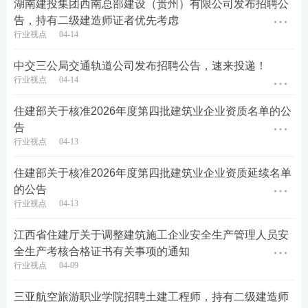
湖南建投集团西南总部建设（贵州）有限公司发布招聘公
等次，“附加值”作为评价A等次参考条件。下述“以
告，持有二级建造师证者优先考虑
上”含本数，“以下”不含本数。
行业视点
04-14
（一）无业绩：“河北省实名制数据管理系统”既无当
中交三公局交通轨道公司发布招聘公告，速来投递！
年新开工程，又无往年结转工程项目的企业。
行业视点
04-14
（二）D等次：总分在85分以下的企业。
住建部关于核准2026年度第四批建筑业企业资质名单的公
告
（三）C等次：总分在85分以上且95分以下的企业。
行业视点
04-13
（四）B等次：总分在95分以上的企业。
住建部关于核准2026年度第四批建筑业企业资质延续名单
的公告
（五）A等次：本着优中选优的原则，结合“附加
行业视点
04-13
值”从B等次企业中筛选。
江西省住建厅关于调整建筑施工企业安全生产管理人员安
五、结果应用
全生产考核合格证书有关事项的通知
行业视点
04-09
省住房城乡建设厅向社会公布年度评价结果，并根据
三亚航空旅游职业学院招聘土建工程师，持有二级建造师
年度评价结果对在冀企业实施差别化监管，鼓励选用