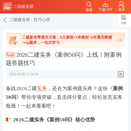
二级建造师
下载APP
登录
搜索
二级建造师
-
技巧心得
导航
二建新考季通关方案，8大课程+3本教材+6本通关教辅
+vip题库，一站式学习
2026二建实务《案例50问》上线！附案例
题答题技巧
2026-04-09 17:00:30
备战2026二建
实务
，还在为案例题头疼？这份《
案例
50问
》帮你专项突破，直击得分要点，轻松攻克实务
瓶颈！一起来看看吧！
2026二建实务《案例50问》核心优势