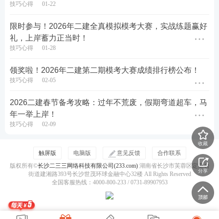
注：付费用户可直接在233网校APP-我的资料包下
技巧心得
01-22
载！
限时参与！2026年二建全真模拟模考大赛，实战练题赢好
礼，上岸蓄力正当时！
实务案例题答题
技巧
技巧心得
01-28
1、严格把控时间
领奖啦！2026年二建第二期模考大赛成绩排行榜公布！
技巧心得
02-05
单选题快速完成；案例中前面的客观小题控制在40分
钟内，为后面4道论述大题留足时间。
2026二建春节备考攻略：过年不荒废，假期弯道超车，马
年一举上岸！
2、先看问题，再读材料
技巧心得
02-09
先圈出问题中的关键词，再带着目标去读案例背景，
收藏
触屏版
电脑版
意见反馈
合作联系
快速锁定有效信息。
版权所有©
长沙二三三网络科技有限公司(233.com)
湖南省长沙市芙蓉区定王台
分享
街道建湘路393号长沙世茂环球金融中心32楼 All Rights Reserved
3、认真审题，抓准关键词
全国客服热线：4000-800-233 / 0731-89907953
逐字读懂题目要求，明确“问的是什么”，避免答非所
问。