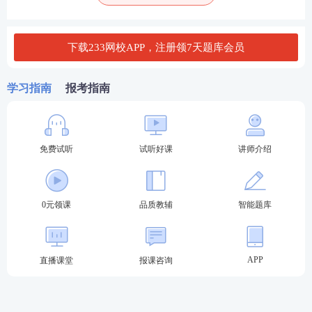
下载233网校APP，注册领7天题库会员
学习指南
报考指南
免费试听
试听好课
讲师介绍
0元领课
品质教辅
智能题库
如何领取2026二建实务案例50问？
APP
直播课堂
报课咨询
扫描下方图片二维码参与活动，即可立即获取全科，
包含
建筑、市政、水利、机电、公路、矿业
6科！202