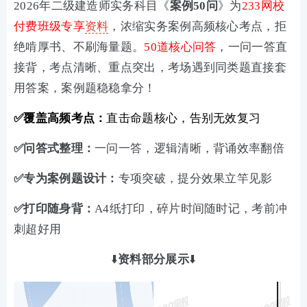
2026年二级建造师实务科目《
案例50问
》为
233网校
付费班级专享
资料
，浓缩实务案例高频核心考点，拒
绝啃厚书、不刷海量题。
50道核心问答
，一问一答直
接背，考点清晰、重点突出，考场遇到同类题直接套
用答案，案例题稳稳拿分！
✅
覆盖
高频考点：
直击命题核心，告别无效复习
✅问答式整理：
一问一答，逻辑清晰，背诵效率翻倍
✅专为案例题设计：
专项突破，提分效果立竿见影
✅打印随身背：
A4纸打印，碎片时间随时记，考前冲
刺超好用
⬇️
资料部分展示
⬇️