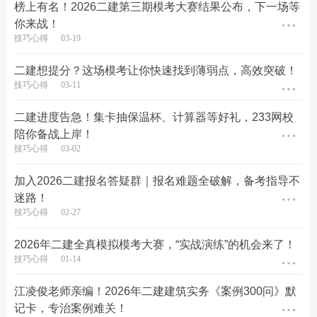
榜上有名！2026二建第三期模考大赛结果公布，下一场等
你来战！
技巧心得
03-19
二建想提分？这场模考让你快速找到薄弱点，高效突破！
技巧心得
03-11
二建进度告急！集卡抽保温杯、计算器等好礼，233网校
陪你备战上岸！
技巧心得
03-02
加入2026二建报名答疑群｜报名难题全破解，备考指导不
迷路！
领取步骤：
技巧心得
02-27
1️⃣扫码进入微信小程序，生成个人专属海报；
2026年二建全真模拟模考大赛，“实战演练”的机会来了！
技巧心得
01-14
2️⃣分享海报，发给好友扫码助力（可查助力记录）；
江凌俊老师亲编！2026年二建建筑实务《案例300问》默
3️⃣2人助力成功后，点兑换即可获取。
记卡，专治案例难关！