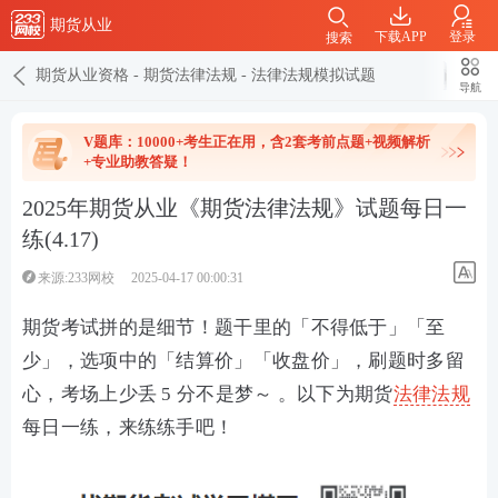
期货从业
下载APP
登录
搜索
期货从业资格
-
期货法律法规
-
法律法规模拟试题
导航
V题库：10000+考生正在用，含2套考前点题+视频解析
+专业助教答疑！
2025年期货从业《期货法律法规》试题每日一
练(4.17)
来源:233网校
2025-04-17 00:00:31
期货考试拼的是细节！题干里的「不得低于」「至
少」，选项中的「结算价」「收盘价」，刷题时多留
心，考场上少丢 5 分不是梦～ 。以下为期货
法律法规
每日一练，来练练手吧！