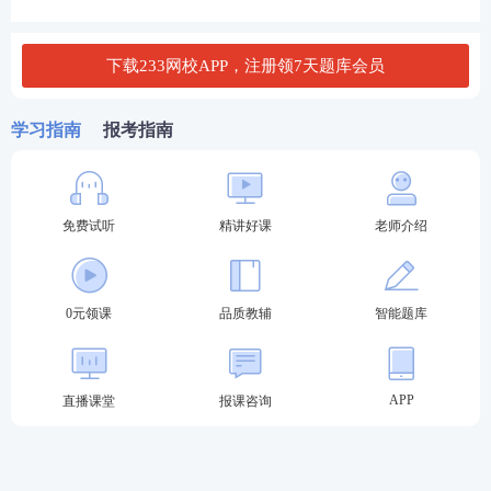
B．任用未取得任职条件的人员担任董事
下载233网校APP，注册领7天题库会员
C．未按中国证监会的要求更换或者调整高级管理人
员
学习指南
报考指南
D．任用中国证监会认定的不适当人选担任高级管理
人员
免费试听
精讲好课
老师介绍
查看答案
0元领课
品质教辅
智能题库
更多模拟套卷、历年
真题
、章节练习，欢迎进入233
网校期货从业题库刷题！微信搜索【
233网校期货从
业题库
】或者【
233网校金融类题库
】，都可以进入
APP
直播课堂
报课咨询
小程序快速刷题，也可以扫描下图二维码进行刷题。