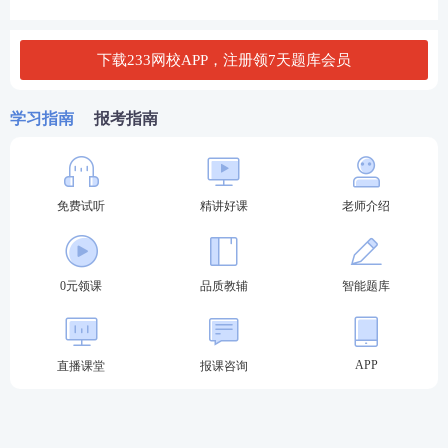
查看答案
下载233网校APP，注册领7天题库会员
3、根据《证券公司为期货公司提供中间介绍业务试行
学习指南
报考指南
办法》，下列关于客户从事期货交易的表述，正确的
有( )。
A．证券公司不得间接为客户从事期货交易提供融资
免费试听
精讲好课
老师介绍
B．证券公司不得直接为客户从事期货交易提供担保
0元领课
品质教辅
智能题库
C． 证券公司不得直接为客户从事期货交易提供融资
D．证券公司不得间接为客户从事期货交易提供担保
APP
直播课堂
报课咨询
查看答案
更多模拟套卷、历年
真题
、章节练习，欢迎进入233