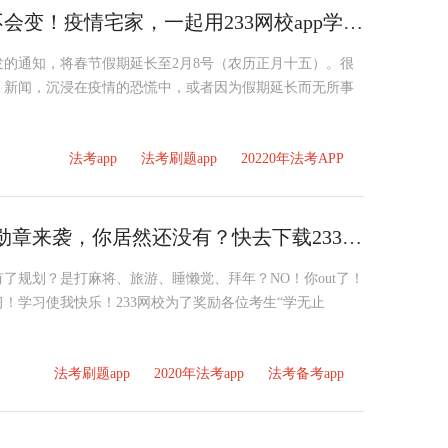
春节假期延长，法考考试时间不会变！疫情宅家，一起用233网校app学习！
的通知，将春节假期延长至2月8号（农历正月十五）。很
、新闻，沉浸在疫情的恐慌中，或者因为假期延长而无所事
法考app
法考刷题app
20220年法考APP
鼠年大发，233网校“鼠到成功”勋章来袭，你居然还没有？快去下载233网校app！
了规划？是打麻将、旅游、睡懒觉、拜年？NO！你out了！
！学习使我快乐！233网校为了奖励各位考生“学无止
法考刷题app
2020年法考app
法考备考app