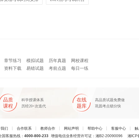
章节练习
模拟试题
历年真题
网校课程
资料下载
易错试题
考前点题
每日一练
品质
在线
科学授课体系
高品质试题免费做
课程
题库
历经20+次迭代
巩固考点锁分快
于我们
┊
合作联系
┊
教师合作
┊
网站声明
┊
帮助中心
┊
客服中心
┊
触
国客服热线：
4000-800-233
增值电信业务经营许可证：湘B2-20090096
湘ICP