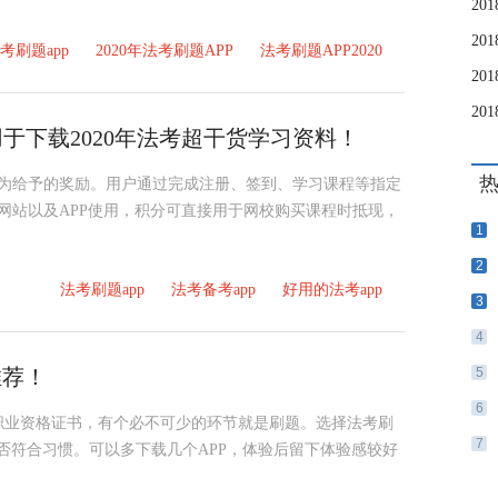
2
2
考刷题app
2020年法考刷题APP
法考刷题APP2020
2
2
用于下载2020年法考超干货学习资料！
行为给予的奖励。用户通过完成注册、签到、学习课程等指定
校网站以及APP使用，积分可直接用于网校购买课程时抵现，
1
2
法考刷题app
法考备考app
好用的法考app
3
4
推荐！
5
6
职业资格证书，有个必不可少的环节就是刷题。选择法考刷
7
是否符合习惯。可以多下载几个APP，体验后留下体验感较好