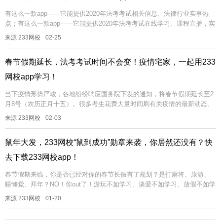
有这么一款app——它能提供2020年法考考试相关信息、法律行业实事热
点；有这么一款app——它能提供2020年法考考试在线学习、课程直播，实
现线上备考；有这么一款app——它能随时随地免费刷高质量法...
来源 233网校
02-25
春节假期延长，法考考试时间不会变！疫情宅家，一起用233
网校app学习！
当下疫情形势严峻，各地纷纷响应国务院下发的通知，将春节假期延长至2
月8号（农历正月十五）。很多考生花费大量时间刷有关疫情的最新动态、
新闻，沉浸在疫情的恐慌中，或者因为假期延长而无所事事每天宅在家里
来源 233网校
02-03
长肉...
鼠年大发，233网校“鼠到成功”勋章来袭，你居然还没有？快
去下载233网校app！
春节假期来临，你是否已经对你的春节长假有了规划？是打麻将、旅游、
睡懒觉、拜年？NO！你out了！游玩不如学习、谈爱不如学习、放假不如学
习！学习使我快乐！233网校为了奖励各位考生“学无止境”“书海无涯...
来源 233网校
01-20