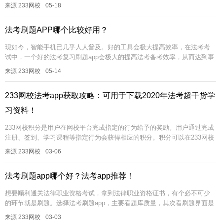
率，怎么备考才能做到一次通关？你只需要一个好用的法律职业资格...
来源 233网校
05-18
法考刷题APP哪个比较好用？
现如今，智能手机已几乎人人普及。好的工具会极大提高效率，在法考考
试中，一个好的法考复习刷题app会极大的提高法考备考效率，从而达到事
倍功半的效果。那么，如何选择一款法考刷题app呢？小编为大家推荐一
来源 233网校
05-14
款...
233网校法考app获取攻略：可用于下载2020年法考超干货学
习资料！
233网校积分是用户在网校平台完成指定的行为给予的奖励。用户通过完成
注册、签到、学习课程等指定行为会获得相应的积分。积分可以在233网校
网站以及APP使用，积分可直接用于网校购买课程时抵现，题库下载试...
来源 233网校
03-06
法考刷题app哪个好？法考app推荐！
想要顺利通关法律职业资格考试，拿到法律职业资格证书，有个必不可少
的环节就是刷题。选择法考刷题app，主要看题库质量，其次看刷题界面是
否符合习惯。可以多下载几个APP，体验后留下体验感较好的app。很多...
来源 233网校
03-03