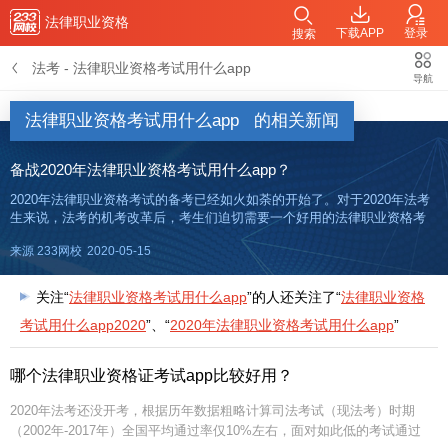
法律职业资格
下载APP
登录
搜索
法考
-
法律职业资格考试用什么app
导航
法律职业资格考试用什么app
的相关新闻
备战2020年法律职业资格考试用什么app？
2020年法律职业资格考试的备考已经如火如荼的开始了。对于2020年法考
生来说，法考的机考改革后，考生们迫切需要一个好用的法律职业资格考
试APP适应法考的机考。那么，备战2020年法律职业资格考试用什么app？
来源 233网校
2020-05-15
有什么好用的法律职业资格考试app可以助法考备考呢
关注“
法律职业资格考试用什么app
”的人还关注了“
法律职业资格
考试用什么app2020
”、“
2020年法律职业资格考试用什么app
”
哪个法律职业资格证考试app比较好用？
2020年法考还没开考，根据历年数据粗略计算司法考试（现法考）时期
（2002年-2017年）全国平均通过率仅10%左右，面对如此低的考试通过