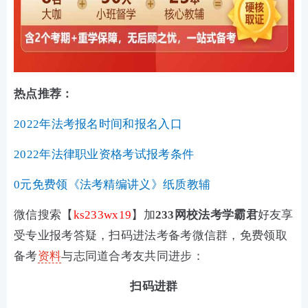
热点推荐：
2022年法考报名时间和报名入口
2022年法律职业资格考试报考条件
0元免费领《法考精编讲义》纸质教辅
微信搜索【
ks233wx19
】加
233网校法考学霸君
好友
享
受专业报考答疑
，扫码进
法考备考微信群，免费领取
备考
资料
与志同道合考友共同进步：
扫码进群