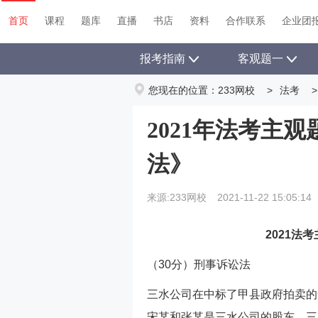
首页
课程
题库
直播
书店
资料
首页
课程
题库
直播
书店
资料
合作联系
企业团
报考指南
客观题一
您现在的位置：
233网校
>
法考
>
2021年法考主
法》
来源:233网校
2021-11-22 15:05:14
2021法
（30分）刑事诉讼法
三水公司在中标了甲县政府拍卖的
宋某和张某是三水公司的股东。三