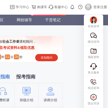
购课车
登录/注册
学习中心
购课车
客服中心
登录
|
注册
新用户专属礼包免费领
区
网校辅导
干货笔记
在线咨询
加
社会工作者
课程顾问，
微信咨询
取考试资料&领取优惠
8
51
26
时
分
秒
领取资料
添加顾问
售后服务
习指南
报考指南
电话咨询
费听课
班级介绍
讲师介绍
新手指南
报名时间
团企培训