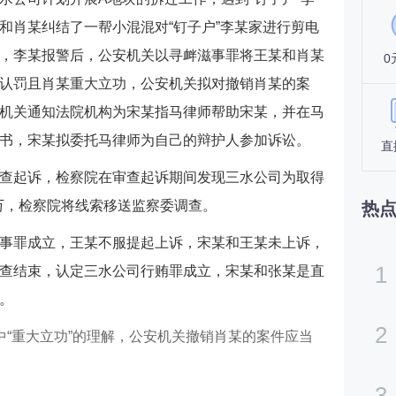
和肖某纠结了一帮小混混对“钉子户”李某家进行剪电
，李某报警后，公安机关以寻衅滋事罪将王某和肖某
0
认罚且肖某重大立功，公安机关拟对撤销肖某的案
机关通知法院机构为宋某指马律师帮助宋某，并在马
书，宋某拟委托马律师为自己的辩护人参加诉讼。
直
查起诉，检察院在审查起诉期间发现三水公司为取得
0万，检察院将线索移送监察委调查。
热
事罪成立，王某不服提起上诉，宋某和王某未上诉，
1
查结束，认定三水公司行贿罪成立，宋某和张某是直
。
2
中“重大立功”的理解，公安机关撤销肖某的案件应当
3