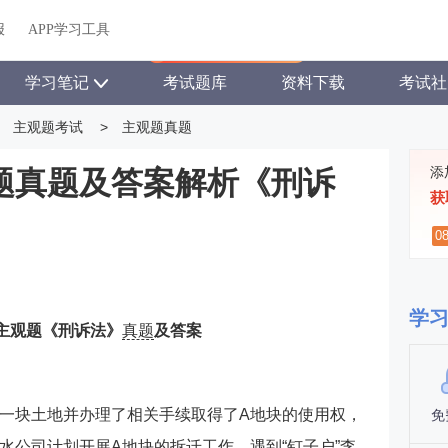
关于我们
帮助中心
APP学习工具
渠道合作
企业团报
报
APP学习工具
APP新客领7天题库会员
学习笔记
考试题库
资料下载
考试社
主观题考试
>
主观题真题
添
观题真题及答案解析《刑诉
获
0
学
考主观题《刑诉法》
真题
及答案
一块土地并办理了相关手续取得了A地块的使用权，
免
水公司计划开展A地块的拆迁工作，遇到“钉子户”李