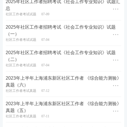
2025年社区工作者招聘考试《社会工作专业知识》试题汇
D.通过反垄断法,反不正当竞争法等
法律法规
的实施，
总
打击市场垄断不正当竞争行为
社区工作者考试试题
07-09
查看答案
2025年社区工作者招聘考试《社会工作专业知识》试题
（一）
社区工作者考试试题
07-04
27.()是中国历史著名以少胜多的战例，北府兵声威大
震，谢玄，谢安，谢石声名大噪，也是草木皆兵，风
2025年社区工作者招聘考试《社会工作专业知识》试题
声鹤唳出处。
（二）
社区工作者考试试题
07-04
A.巨鹿之战
2023年上半年上海浦东新区社区工作者 《综合能力测验》
B.赤壁之战
真题（六）
社区工作者考试真题
07-12
C.涿鹿之战
2023年上半年上海浦东新区社区工作者 《综合能力测验》
D.淝水之战
真题（五）
社区工作者考试真题
07-11
查看答案