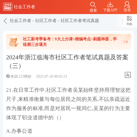
社会工作者
下载APP
登录
搜索
社会工作者
-
社区工作者
-
社区工作者考试真题
导航
社工新考季备考：9大上分课+精编考点+刷题神器，学
练测三步通关
2024年浙江临海市社区工作者笔试真题及答案
（三）
来源:233网校
2025-07-20 00:05:23
21.在日常工作中,社区工作者吴某始终坚持用理智这把
尺子,来精准衡量与每位居民之间的关系,不以亲疏远近
作为服务的标准,而是对居民一视同仁,吴某的行为主要
体现了职业道德中的（）
A.办事公道