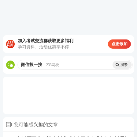
A.高层管理者
B.中层管理者
C.基层管理者
加入考试交流群获取更多福利
D.无法确定
点击添加
学习资料、活动优惠享不停
查看答案
微信搜一搜
233网校
26.下列选项中最能体现政府在履行社会职能的是()
A.政府投入大量资源发展卫生体育事业
B.政府采取措施减少污染，保护自然资源和生态环境
C.通过制定教育发展战略，优化教育结构，加快教育
您可能感兴趣的文章
改革