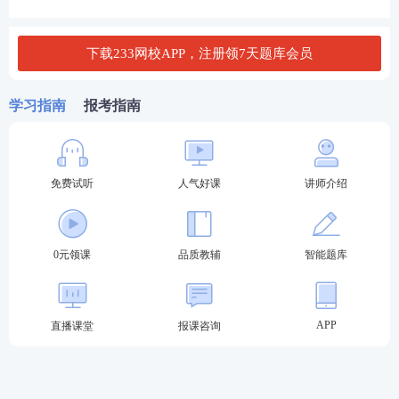
要层次理论,这属于（）
A.尊重需要
下载233网校APP，注册领7天题库会员
B.生理需要
学习指南
报考指南
C.安全需要
D.社交需要
免费试听
人气好课
讲师介绍
查看答案
0元领课
品质教辅
智能题库
25.按管理者在组织中所处的地位划分,管理者可分为高
层管理者、中层管理者和基层管理者。“传达上级计
划、指示,直接分配每一个成员的生产任务或工作任务,
APP
直播课堂
报课咨询
随时协调下属的活动，控制工作进度”是哪种管理者的
主要职责?