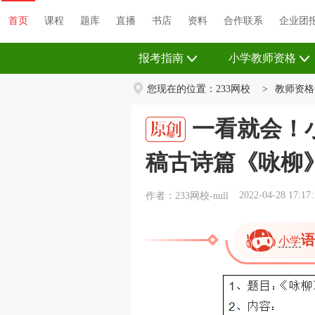
首页
课程
题库
直播
书店
资料
首页
课程
题库
直播
书店
资料
合作联系
企业团
报考指南
小学教师资格
您现在的位置：
233网校
>
教师资格
一看就会！
稿古诗篇《咏柳
2022-04-28 17:17:
作者：233网校-null
语
小学