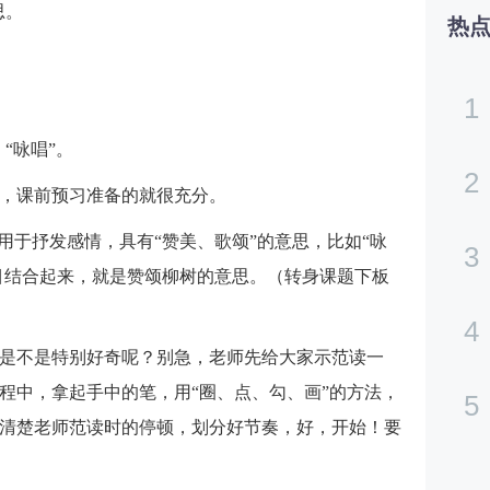
思。
热
。
1
“咏唱”。
2
，课前预习准备的就很充分。
用于抒发感情，具有“赞美、歌颂”的意思，比如“咏
3
题目结合起来，就是赞颂柳树的意思。（转身课题下板
4
是不是特别好奇呢？别急，老师先给大家示范读一
程中，拿起手中的笔，用“圈、点、勾、画”的方法，
5
清楚老师范读时的停顿，划分好节奏，好，开始！要