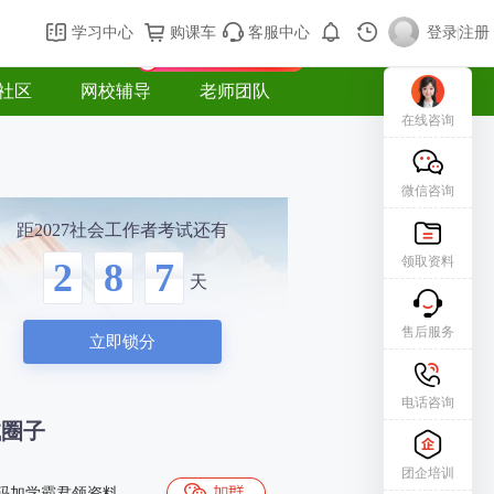
购课车
登录/注册
学习中心
购课车
客服中心
登录
|
注册
新用户专属礼包免费领
社区
网校辅导
老师团队
在线咨询
微信咨询
距2027社会工作者考试还有
领取资料
2
8
7
天
售后服务
立即锁分
电话咨询
试圈子
团企培训
码加学霸君领资料