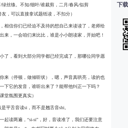
下载
下/绿丝绦。不知/细叶/谁裁剪，二月/春风/似剪
考友，可以直接拿试题纸读，不扣分）
，相信你们已经迫不及待的想自己来读读了，老师给
出来，一会咱们来比比，谁是小小朗读家，开始吧！
小了，看到大部分同学都已经完成了，那哪位同学愿
你来（停顿，做倾听状），嗯，声音真哄亮，读的也
一下它的发音，谁听出来了？能帮他纠正一下吗？
课堂氛围更真实）
是平舌音读si，而不是翘舌音shi。
起读两遍，“si-si”，好，音读准了，我们还要注意