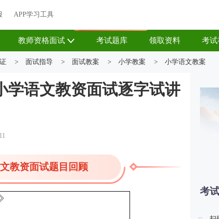
关于我们
帮助中心
APP学习工具
渠道合作
企业团报
报
APP学习工具
APP新客领7天题库会员
教师资格面试
考试题库
领取资料
考试
证
>
面试指导
>
面试教案
>
小学教案
>
小学语文教案
小学语文教资面试逐字试讲
》
11
文教资面试题目回顾
考
扫