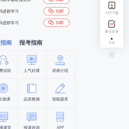
码进群学习
APP下载
码进群学习
建议反馈
习指南
报考指南
TOP
费试听
人气好课
讲师介绍
新手指南
报名时间
元领课
品质教辅
智能题库
报名条件
考试时间
APP
播课堂
报课咨询
答题闯关
考点打卡