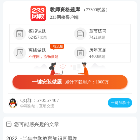
教师资格题库
（77300试题）
233网校客户端
模拟试题
章节练习
62457
7421
试题
试题
省流量
离线做题
历年真题
4408
不连网，流畅做题
试题
一键安装做题
累计下载用户：1000万+
QQ群：570557407
一键加群
学霸集结，互动交流
您可能感兴趣的文章
2022上半年中学教育知识真题卷