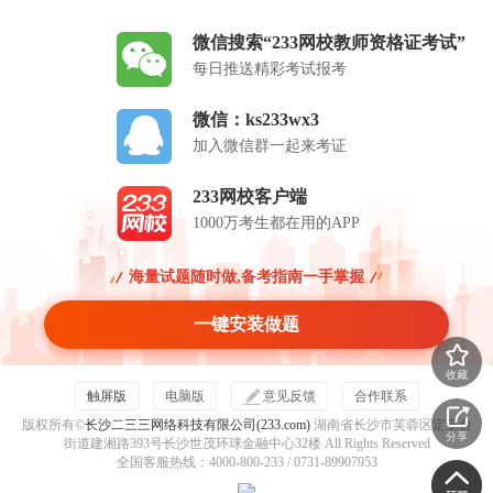
微信搜索“233网校教师资格证考试”
每日推送精彩考试报考
微信：ks233wx3
加入微信群一起来考证
233网校客户端
1000万考生都在用的APP
海量试题随时做,备考指南一手掌握
一键安装做题
收藏
触屏版
电脑版
意见反馈
合作联系
版权所有©
长沙二三三网络科技有限公司(233.com)
湖南省长沙市芙蓉区定王台
分享
街道建湘路393号长沙世茂环球金融中心32楼 All Rights Reserved
全国客服热线：4000-800-233 / 0731-89907953