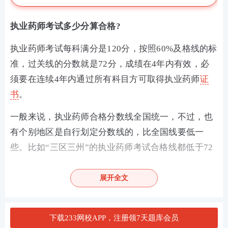
执业药师考试多少分算合格?
执业药师考试每科满分是120分，按照60%及格线的标
准，过关线的分数就是72分，成绩在4年内有效，必
须要在连续4年内通过所有科目方可取得执业药师
证
书
。
一般来说，执业药师合格分数线全国统一，不过，也
有个别地区是自行划定分数线的，比全国线要低一
些。比如“三区三州”的执业药师考试合格线都低于72
分，一般在60分左右。
展开全文
执业药师备考首选
下载233网校APP，注册领7天题库会员
备战药师你是否遇到同样的问题：考点晦涩难懂记不