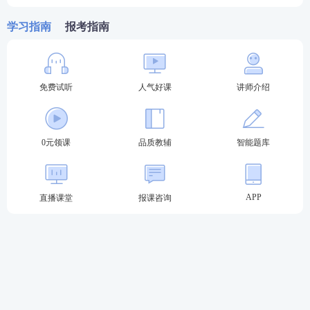
住？内容太多记不全？总之看书就会，做题不对。跟
学习指南
报考指南
专业老师学，快速吃透考点，姜雅，刘恩钊，仇牧等7
位行业大咖主讲，助你轻松上岸。
推荐
执业药师畅学班
，性价比之选，
考试不过还可免
免费试听
人气好课
讲师介绍
费重学1次
，购课有保障，备考更安心。
>>点此去了
解执业药师畅学班课程>>
0元领课
品质教辅
智能题库
APP
直播课堂
报课咨询
热门推荐：