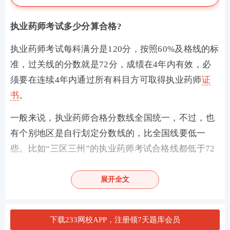
执业药师考试多少分算合格?
执业药师考试每科满分是120分，按照60%及格线的标
准，过关线的分数就是72分，成绩在4年内有效，必
须要在连续4年内通过所有科目方可取得执业药师
证
书
。
一般来说，执业药师合格分数线全国统一，不过，也
有个别地区是自行划定分数线的，比全国线要低一
些。比如“三区三州”的执业药师考试合格线都低于72
分，一般在60分左右。
展开全文
执业药师备考首选
下载233网校APP，注册领7天题库会员
备战药师你是否遇到同样的问题：考点晦涩难懂记不