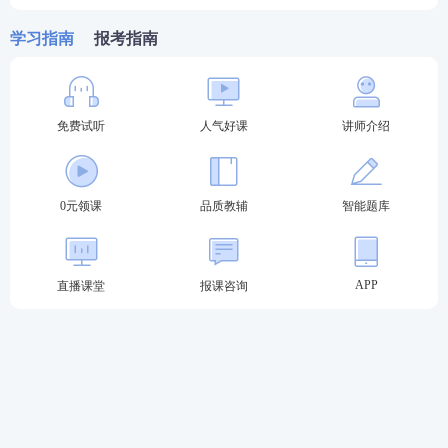
住？内容太多记不全？总之看书就会，做题不对。跟
学习指南
报考指南
专业老师学，快速吃透考点，姜雅，刘恩钊，仇牧等7
位行业大咖主讲，助你轻松上岸。
推荐
执业药师畅学班
，性价比之选，
考试不过还可免
免费试听
人气好课
讲师介绍
费重学1次
，购课有保障，备考更安心。
>>点此去了
解执业药师畅学班课程>>
0元领课
品质教辅
智能题库
APP
直播课堂
报课咨询
热门推荐：