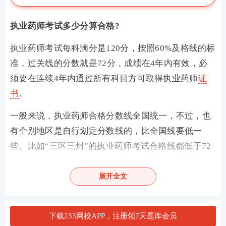
执业药师考试多少分算合格?
执业药师考试每科满分是120分，按照60%及格线的标
准，过关线的分数就是72分，成绩在4年内有效，必
须要在连续4年内通过所有科目方可取得执业药师
证
书
。
一般来说，执业药师合格分数线全国统一，不过，也
有个别地区是自行划定分数线的，比全国线要低一
些。比如“三区三州”的执业药师考试合格线都低于72
分，一般在60分左右。
展开全文
执业药师备考首选
下载233网校APP，注册领7天题库会员
备战药师你是否遇到同样的问题：考点晦涩难懂记不