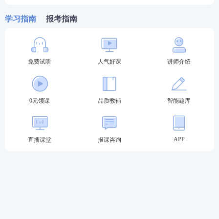
住？内容太多记不全？总之看书就会，做题不对。跟
学习指南
报考指南
专业老师学，快速吃透考点，姜雅，刘恩钊，仇牧等7
位行业大咖主讲，助你轻松上岸。
推荐
执业药师畅学班
，性价比之选，
考试不过还可免
免费试听
人气好课
讲师介绍
费重学1次
，购课有保障，备考更安心。
>>点此去了
解执业药师畅学班课程>>
0元领课
品质教辅
智能题库
APP
直播课堂
报课咨询
热门推荐：