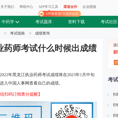
关于我们
帮助中心
APP学习工具
渠道合作
企业团报
APP新客领7天题库会员
中药学
考试题库
资料下载
考试社区
>
考试指南
>
成绩查询
添
执业药师考试什么时候出成绩
获
2
022年黑龙江执业药师考试成绩将在2023年1月中旬
考
进入中国人事网查看自己的成绩。
信扫码订阅查分提醒】
扫
扫
扫