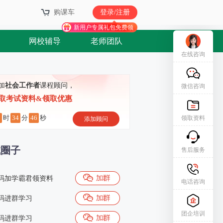
购课车
登录/注册
新用户专属礼包免费领
网校辅导
老师团队
在线咨询
加
社会工作者
课程顾问，
微信咨询
取考试资料&领取优惠
0
34
45
时
分
秒
领取资料
添加顾问
试圈子
售后服务
码加学霸君领资料
电话咨询
码进群学习
团企培训
码进群学习