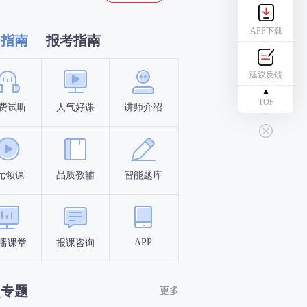
APP下载
习指南
报考指南
建议反馈
TOP
费试听
人气好课
讲师介绍
新手指南
报名时间
元领课
品质教辅
智能题库
报名条件
考试时间
APP
播课堂
报课咨询
答题闯关
考点打卡
点专题
更多