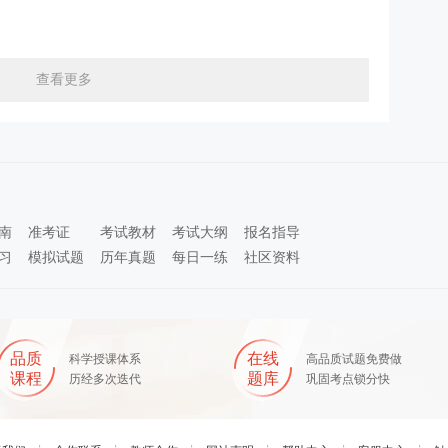
查看更多
南
准考证
考试教材
考试大纲
报名指导
习
模拟试题
历年真题
每日一练
社区资料
品质
在线
科学授课体系
高品质试题免费做
课程
题库
历经多次迭代
巩固考点锁分快