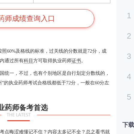
1
药师成绩查询入口
2
按照60%及格线的标准，过关线的分数就是72分，成
3
年内通过所有
科目
方可取得执业药师
证书
。
国统一，不过，也有个别地区是自行划定分数线的，
4
”的执业药师考试合格线都低于72分，一般在60分左
5
业药师备考首选
下载
考点晦涩难懂记不住？内容太多记不全？总之看书就