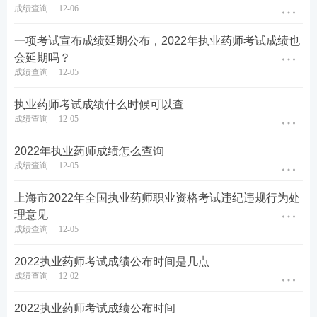
位行业大咖主讲，助你轻松上岸。
成绩查询
12-06
推荐
执业药师畅学班
，性价比之选，
考试不过还可免
一项考试宣布成绩延期公布，2022年执业药师考试成绩也
会延期吗？
费重学1次
，购课有保障，备考更安心。
>>点此去了
成绩查询
12-05
解执业药师畅学班课程>>
执业药师考试成绩什么时候可以查
成绩查询
12-05
2022年执业药师成绩怎么查询
成绩查询
12-05
上海市2022年全国执业药师职业资格考试违纪违规行为处
理意见
成绩查询
12-05
热门推荐：
2022执业药师考试成绩公布时间是几点
参与执业药师答题闯关，赢取备考好礼>>
成绩查询
12-02
考点集训打卡，每天攻克一个高频考点>>
2022执业药师考试成绩公布时间