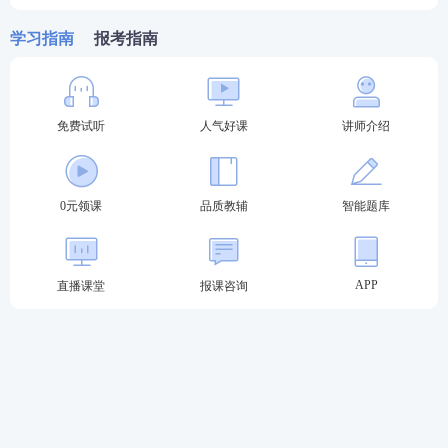
(二)甲类、乙类传染病传染期、精神疾病发病期等健
学习指南
报考指南
康状况不适宜或者不能胜任相应业务工作的;
(三)受到刑事处罚，自刑罚执行完毕之日到申请注册
免费试听
人气好课
讲师介绍
之日不满三年的;
(四)未按规定完成继续教育学习的;
0元领课
品质教辅
智能题库
(五)近三年有新增不良信息记录的;
(六)国家规定不宜从事执业药师业务的其他情形。
APP
直播课堂
报课咨询
更多关于执业药师报考问题可以添加学霸君为你解
答！扫码添加学霸君为好友加入执业药师备考群，在
这里，大家可以一起相互交友、打卡学习、结伴考
试，心动了吗？快扫码进群↓↓↓