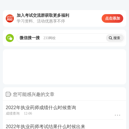
加入考试交流群获取更多福利
点击添加
学习资料、活动优惠享不停
微信搜一搜
233网校
执业药师备考首选
您可能感兴趣的文章
备战药师你是否遇到同样的问题：考点晦涩难懂记不
2022年执业药师成绩什么时候查询
成绩查询
12-06
住？内容太多记不全？总之看书就会，做题不对。跟
专业老师学，快速吃透考点，姜雅，刘恩钊，仇牧等7
2022年执业药师考试结果什么时候出来