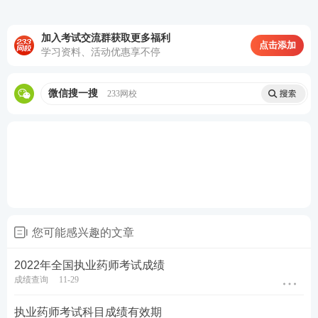
热门推荐：
参与执业药师答题闯关，赢取备考好礼>>
加入考试交流群获取更多福利
点击添加
学习资料、活动优惠享不停
考点集训打卡，每天攻克一个高频考点>>
微信搜一搜
60s速记必背考点，稳拿重难点关键分>>
233网校
您可能感兴趣的文章
2022年全国执业药师考试成绩
成绩查询
11-29
执业药师考试科目成绩有效期