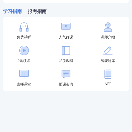
备战药师你是否遇到同样的问题：考点晦涩难懂记不
学习指南
报考指南
住？内容太多记不全？总之看书就会，做题不对。跟
专业老师学，快速吃透考点，姜雅，刘恩钊，仇牧等7
位行业大咖主讲，助你轻松上岸。
免费试听
人气好课
讲师介绍
推荐
执业药师畅学班
，性价比之选，
考试不过还可免
费重学1次
，购课有保障，备考更安心。
>>点此去了
0元领课
品质教辅
智能题库
解执业药师畅学班课程>>
APP
直播课堂
报课咨询