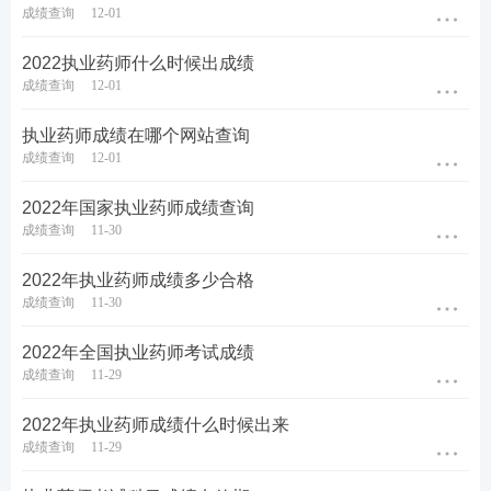
住？内容太多记不全？总之看书就会，做题不对。跟
成绩查询
12-01
专业老师学，快速吃透考点，姜雅，刘恩钊，仇牧等7
2022执业药师什么时候出成绩
位行业大咖主讲，助你轻松上岸。
成绩查询
12-01
推荐
执业药师畅学班
，性价比之选，
考试不过还可免
执业药师成绩在哪个网站查询
费重学1次
，购课有保障，备考更安心。
>>点此去了
成绩查询
12-01
解执业药师畅学班课程>>
2022年国家执业药师成绩查询
成绩查询
11-30
2022年执业药师成绩多少合格
成绩查询
11-30
2022年全国执业药师考试成绩
成绩查询
11-29
2022年执业药师成绩什么时候出来
热门推荐：
成绩查询
11-29
参与执业药师答题闯关，赢取备考好礼>>