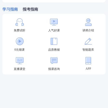
考的除外)
学习指南
报考指南
2、主观题成绩复查仅复核有无漏评，计分、登分是否
准确，是否有违纪记录或其它异常情况等，不对试卷
进行重评。
免费试听
人气好课
讲师介绍
3、复查程序。如对考试成绩有异议，考生在成绩公布
后30日内向当地考试机构提交书面复查申请，各地人
0元领课
品质教辅
智能题库
事考试机构汇总后报人社部考试中心，人社部考试中
心汇总后交有关部门进行成绩复核，复核结果由各地
人事考试机构反馈考生。
APP
直播课堂
报课咨询
4、各省组织评阅的科目，由各省负责成绩复查工作。
更多关于执业药师报考问题可以添加学霸君为你解
答！扫码添加学霸君为好友加入执业药师备考群，在
这里，大家可以一起相互交友、打卡学习、结伴考