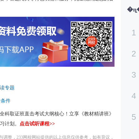
1
2
3
解读专题
4
考条件
备，全科取证班直击考试大纲核心！立享《教材精讲班》
5
习计划。
点击试听课程>>
与调整，233网校网站提供的以上信息仅供参考，如有异议，