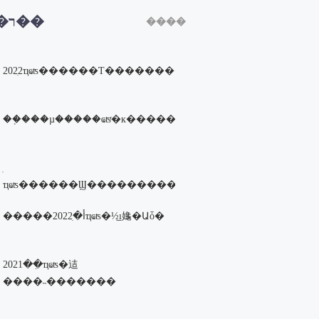
�ȵ�ר��
����
2022ִҵҩʦ������Ƭ�����������ߣ�
��֤���µ�����ҩʦͬ�к�����һ�����battle�ɣ�
ҵҩʦ������Ϣ�����������ߣ�
�����أ�2022ִҵҩʦ�½̲ı䶯�Աȱ�
2021��ִҵҩʦ�迼
����˵�������