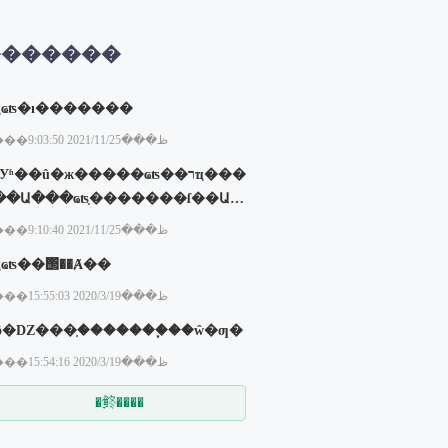
�������
ְҵҩʦ�ı�������
���ظ���2021/11/25 9:03:50
ѧУʱ��û�ж�����ҩʦ��רҵ���
��Ա���ҩʦ֤�������ſ��Ա�
����ҩʦ֤��
���ظ���2021/11/25 9:10:40
ִҵҩʦ��΢��Ⱥ��
���ظ���2020/3/19 15:55:03
ʲô�Ǳ���֤�������֪��ŵ�ƣ�
���ظ���2020/3/19 15:54:16
�鿴����