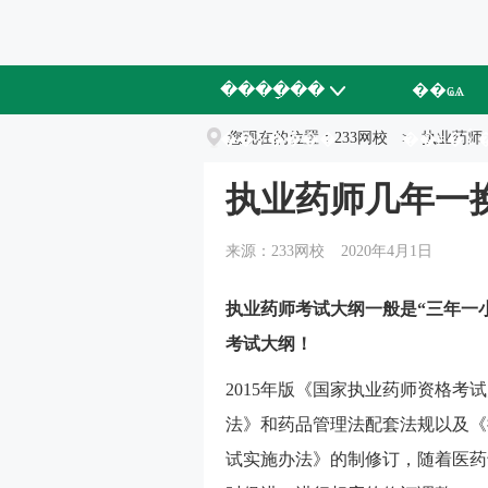
����ָ��
��ҩѧ
��У����
您现在的位置：
233网校
��ʦ�Ŷ
>
执业药师
执业药师几年一
来源：233网校
2020年4月1日
执业药师考试大纲一般是“
三年一
考试大纲！
2015年版《国家执业药师资格考
法》和药品管理法配套法规以及《
试实施办法》的制修订，随着医药