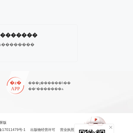
�������
ҵҩʦ��������
�ƶ�
���γ̡������һ��
APP
��ʱ�������ѧ
屏版
备17011479号-1
出版物经营许可
营业执照