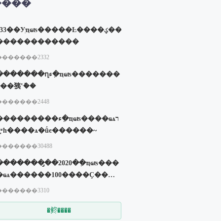
����
233��Уִҵҩʦ�����Ŀ����ؼ���
������������
�������2332
������ղء�ִҵҩʦ�������
ü��㹫ʽ�ܽ�
�������2448
��������ء�ִҵҩʦ����ҩѧר
ҵ֪ʶһ����ѧ�ṹͼ������~
�������30488
��������̡�2020��ִҵҩʦ���
�ҩѧ������100����Ҫ���
�
�������3310
�鿴����