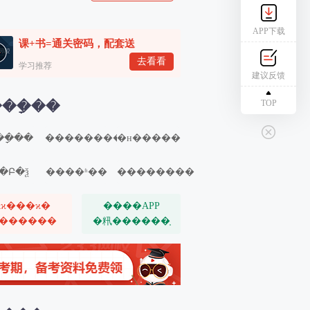
APP下载
课+书=通关密码，配套送
去看看
学习推荐
建议反馈
TOP
��ָ��
�ָ��
��������
�н�����
�Բ�ѯ
����ʱ��
��������
ѧϰ���ϰ�
����APP
������
�籸������֤