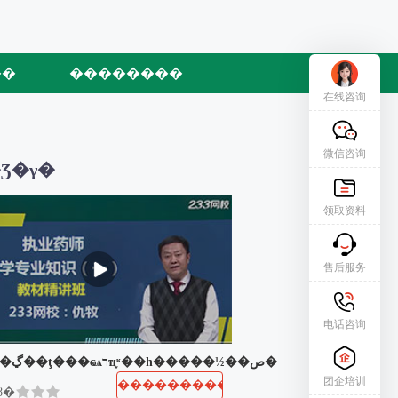
��
��������
在线咨询
微信咨询
Ʒ�γ�
领取资料
售后服务
电话咨询
���ڲ��ţ���ҩѧרҵ֪ʶ��һ�����½��ص�
团企培训
����������
ȣ�