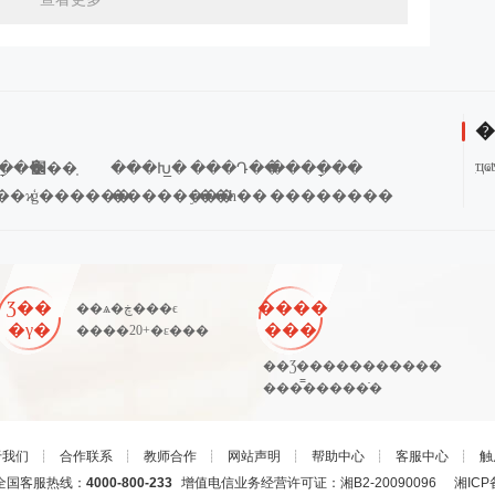
�
ִ
�ָ��
׼��֤
���Խ̲�
���Դ��
����ָ��
��ϰ
ģ������
��������
ÿ��һ��
��������
Ʒ��
����
��ѧ�ڿ���ϵ
�γ�
���
����20+�ε���
��Ʒ�����������
���̿�����ֿ�
于我们
┊
合作联系
┊
教师合作
┊
网站声明
┊
帮助中心
┊
客服中心
┊
触
国客服热线：
4000-800-233
增值电信业务经营许可证：湘B2-20090096
湘ICP