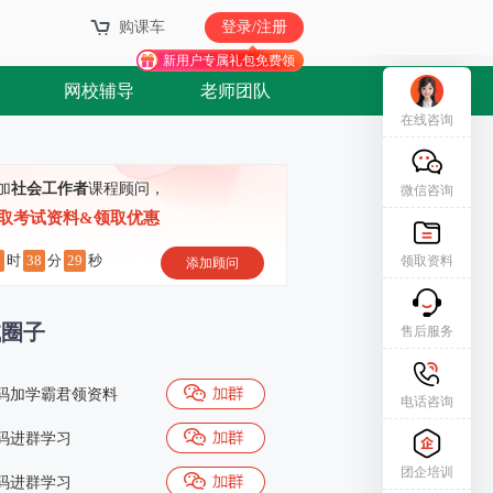
购课车
登录/注册
新用户专属礼包免费领
网校辅导
老师团队
在线咨询
加
社会工作者
课程顾问，
微信咨询
取考试资料&领取优惠
9
38
28
时
分
秒
领取资料
添加顾问
试圈子
售后服务
码加学霸君领资料
电话咨询
码进群学习
团企培训
码进群学习