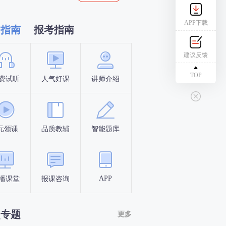
APP下载
习指南
报考指南
建议反馈
TOP
费试听
人气好课
讲师介绍
新手指南
报名时间
元领课
品质教辅
智能题库
报名条件
考试时间
APP
播课堂
报课咨询
答题闯关
考点打卡
点专题
更多