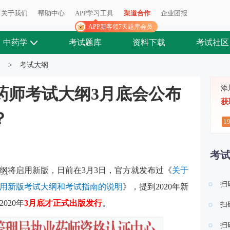
关于我们
帮助中心
APP学习工具
渠道合作
企业团报
APP新客领7天题库会员
中药学
考试题库
资料下载
考试社区
>
考试大纲
添
业药师考试大纲3月底会公布
获
？
1
考
纲
将启用新版，日前在3月3日，官方就发布过《
关于
扫
采用新版考试大纲和考试指南的说明
》，提到2020年新
020年
3月底才正式出版发行
。
扫
扫