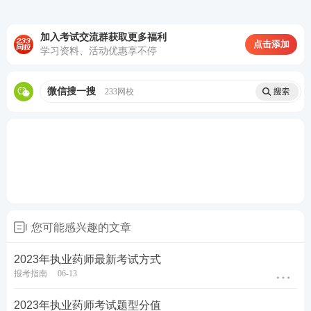
加入考试交流群获取更多福利
点击添加
学习资料、活动优惠享不停
微信搜一搜
233网校
课程推荐
1
至尊班：
适合需要督学、自制力弱的考生，小
班管理+班主任督学+重学服务，
了解>>
2
畅学班：
适合
零基础
、基础弱的考生，授课老
您可能感兴趣的文章
师答疑+送课程讲义+一次重学，
了解>>
3
精品班：
适合需强化巩固的考生，1年有效期
2023年执业药师最新考试方式
+VIP题库会员+专属学习计划，
了解>>
报考指南
06-13
★
如有疑问，请添加学霸君微信ks233wx7，随时为
2023年执业药师考试题型分值