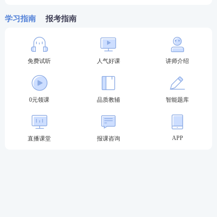
学习指南
报考指南
免费试听
人气好课
讲师介绍
0元领课
品质教辅
智能题库
APP
直播课堂
报课咨询
更多关于执业药师报考问题，可以添加学霸君微信咨
询，还可进入2023执业药师备考群领学习
资料
，和众
多考友一起复习！