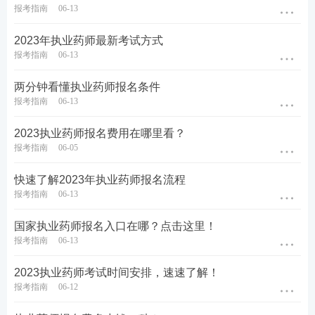
1
至尊班：
适合需要督学、自制力弱的考生，小
报考指南
06-13
班管理+班主任督学+重学服务，
了解>>
2023年执业药师最新考试方式
2
畅学班：
适合
零基础
、基础弱的考生，授课老
报考指南
06-13
师答疑+送课程讲义+一次重学，
了解>>
3
精品班：
适合需强化巩固的考生，1年有效期
两分钟看懂执业药师报名条件
报考指南
06-13
+VIP题库会员+专属学习计划，
了解>>
2023执业药师报名费用在哪里看？
★
如有疑问，请添加学霸君微信ks233wx7，随时为
报考指南
06-05
您解答！
快速了解2023年执业药师报名流程
报考指南
06-13
国家执业药师报名入口在哪？点击这里！
报考指南
06-13
2023执业药师考试时间安排，速速了解！
报考指南
06-12