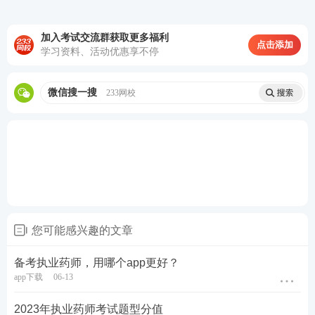
14:00—1
药学（中药学）综
50道
6:30
合知识与技能
C型题：20道 X型题：
10道
加入考试交流群获取更多福利
点击添加
学习资料、活动优惠享不停
更多关于执业药师报考问题，可以添加学霸君微信咨
询，还可进入2023执业药师备考群领学习资料，和众
微信搜一搜
233网校
多考友一起复习！
您可能感兴趣的文章
备考执业药师，用哪个app更好？
app下载
06-13
课程推荐
2023年执业药师考试题型分值