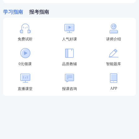
03
2023年执业药师考试时间
学习指南
报考指南
2023年执业药师的考试时间为10月21日、22日。
考试时间
免费试听
考试科目
人气好课
考试题型题量
讲师介绍
A型题：40道 B型题：
9:00—11:
药学（中药学）专
60道
30
业知识（一）
C型题：10道 X型题：
0元领课
品质教辅
智能题库
10道
10月2
1日
A型题：40道 B型题：
14:00—1
药学（中药学）专
60道
APP
直播课堂
报课咨询
6:30
业知识（二）
C型题：10道 X型题：
10道
A型题：40道 B型题：
9:00—11:
50道
药事管理与法规
30
C型题：20道 X型题：
10道
10月2
2日
A型题：40道 B型题：