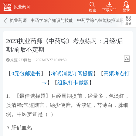
执业药师
下载APP
登录
搜索
执业药师
-
中药学综合知识与技能
-
中药学综合技能模拟试题
导航
2023执业药师《中药综》考点练习：月经/后
期/前后不定期
来源:233网校
2023-07-27 10:09:59
【
0元包邮送书
】【
考试消息订阅提醒
】【
高频考点打
卡
】【
组队打卡做题
】
1、【最佳选择题】月经周期提前，经量多，色淡红，
质清稀;气短懒言，纳少便溏。舌淡红，苔薄白，脉细
弱。中医辨证是（ ）
A.肝郁血热