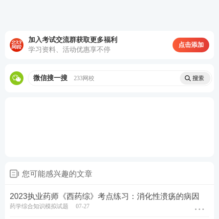
C. 肾虚型月经前后无定期
D. 虚寒型痛经
加入考试交流群获取更多福利
点击添加
E. 肾阳虚型月经过少
学习资料、活动优惠享不停
查看答案
微信搜一搜
233网校
您可能感兴趣的文章
2023执业药师《西药综》考点练习：消化性溃疡的病因
药学综合知识模拟试题
07-27