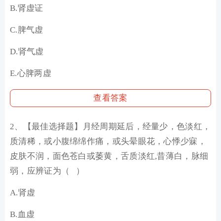
B.肾虚证
C.脾气虚
D.肾气虚
E.心脾两虚
查看答案
2、
【最佳选择题】
月经周期延后，经量少，色淡红，
质清稀，或小腹绵绵作痛，或头晕眼花，心悸少寐，
皮肤不润，面色苍白或萎黄，舌质淡红,昔薄白，脉细
弱，应辨证为（ ）
A.肾虚
B.血虚