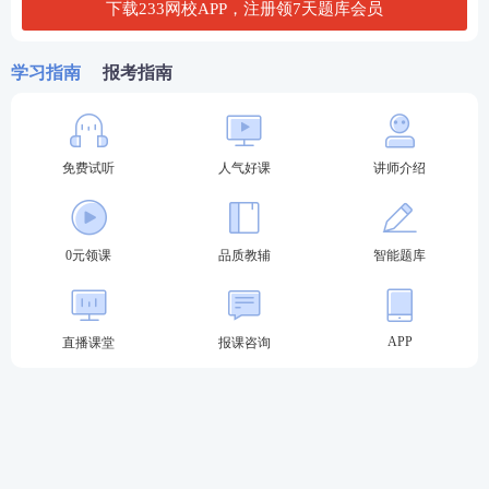
下载233网校APP，注册领7天题库会员
B.益母丸
C.调经丸
学习指南
报考指南
D.春血安胶囊
E.复方益母草膏
免费试听
人气好课
讲师介绍
查看答案
0元领课
品质教辅
智能题库
4、【最佳选择题】患者，女，19岁。经行或先或
后，量少，色淡暗，质稀薄，腰骶酸痛，头晕耳鸣。
APP
直播课堂
报课咨询
舌淡苔白， 脉细弱，其诊断是( )。
A. 虚寒型月经后期
B. 血寒型月经后期