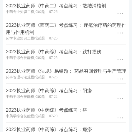
2023执业药师《中药二》考点练习：散结消核剂
执业药师
课程
推荐
中药专业知识二模拟试题
07-26
1
至尊班：
适合需要督学、自制力弱的考生，
2023执业药师《西药二》考点练习： 痤疮治疗药的药理作
小班管理+班主任督学+重学服务，
了解>>
用与作用机制
药学专业知识二模拟试题
07-26
2
畅学班：
适合
零基础
、基础弱的考生，授课
老师答疑+送课程讲义+一次重学，
了解>>
2023执业药师《中药综》考点练习：跌打损伤
3
精品班：
适合需强化巩固的考生，1年有效期
中药学综合技能模拟试题
07-25
+V题库会员+专属学习计划，
了解>>
2023执业药师《法规》易错题： 药品召回管理与生产管理
药事管理与法规模拟试题
07-25
★推荐：加执业药师学霸君微信【ks233wx7】
享1v1报考答疑。扫码添加↓↓
2023执业药师《中药综》考点练习：阳痿
中药学综合技能模拟试题
07-22
2023执业药师《中药综》考点练习：痔
中药学综合技能模拟试题
07-20
2023执业药师《中药综》考点练习：瘾疹