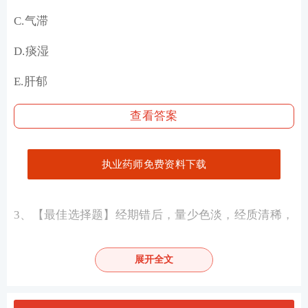
C.气滞
D.痰湿
E.肝郁
查看答案
执业药师免费资料下载
3、
【最佳选择题】
经期错后，量少色淡，经质清稀，
腰膝酸软，苔薄白，脉沉细无力，宜选用的中成药是
（ ）
展开全文
A.调经活血片