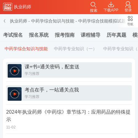
执业药师
下载APP
登录
搜索
执业药师
-
中药学综合知识与技能
-
中药学综合技能模拟试题
导航
考试报名
报名系统
报考指南
课程辅导
历年真题
模
中药学综合知识与技能
中药学专业知识（一）
中药学专业知识（
课+书=通关密码，配套送
学习推荐
考点在手，一站通关点我
学习推荐
2024年执业药师《中药综》章节练习：应用药品的特殊提
示
11-02