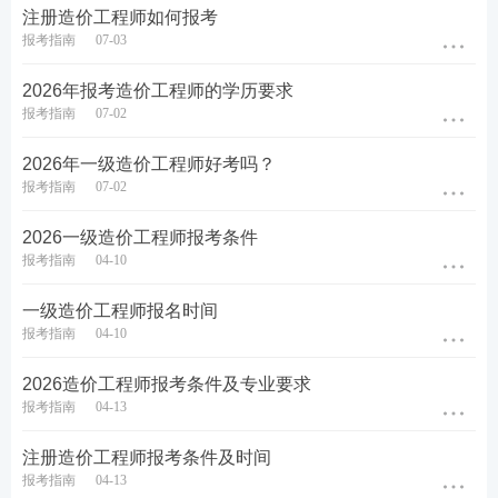
注册造价工程师如何报考
报考指南
07-03
2026年报考造价工程师的学历要求
报考指南
07-02
2026年一造考试报名关键时间节点
2026年一级造价工程师好考吗？
报考指南
07-02
（1）
报名时间
。根据中国人事考试网发布《2026年
度专业技术人员职业资格考试重要事项提示》，2026
2026一级造价工程师报考条件
年全国一级造价工程师考试预计7月24日-8月18日报
报考指南
04-10
名！ 各地报名预计都在此范围内，具体报名时间见当
一级造价工程师报名时间
地一造报名考务通知。报名入口为中国人事考试网。
报考指南
04-10
↓关注2026年一级造价工程师各地报名时间↓
2026造价工程师报考条件及专业要求
报考指南
04-13
注册造价工程师报考条件及时间
报考指南
04-13