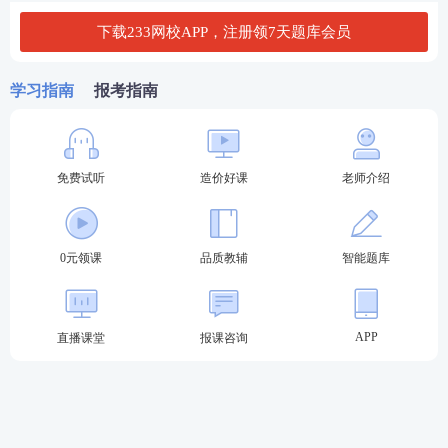
二学士学位，从事工程造价、工程管理业务工作满
下载233网校APP，注册领7天题库会员
2年。
4.具有工学、管理学、经济学门类博士学位。
学习指南
报考指南
5.
具有其他专业相应学历或者学位的人员，从事工
程造价、工程管理业务工作年限相应增加1年
。
免费试听
造价好课
老师介绍
免两科：
（三）具有以下条件之一的，参加一级造价工程师
0元领课
品质教辅
智能题库
考试可免考基础科目：
1.已取得公路工程造价人员资格证书（甲级）；
APP
直播课堂
报课咨询
2.已取得水运工程造价工程师资格证书；
3.已取得水利工程造价工程师资格证书。