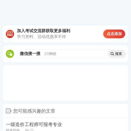
增项：
已取得造价工程师一种专业职业资格证书的人员，
报名参加其他专业科目考试的，可免考基础科目。
加入考试交流群获取更多福利
考试合格后，核发人力资源社会保障部门统一印制
点击添加
学习资料、活动优惠享不停
的相应专业考试合格证明。该证明作为注册时增加
执业专业类别的依据。
微信搜一搜
233网校
↓点击问问Ai报考小助手是否符合报名条件↓
您可能感兴趣的文章
一造报名专业要求
一级造价工程师可报考专业
根据《造价工程师职业资格制度规定》，报考专业分
报考指南
06-25