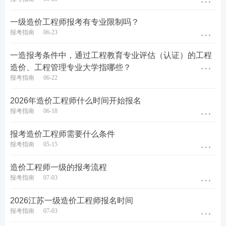
为“相关专业”和“其他专业”。任何专业都可以报考，
一级造价工程师报考有专业限制吗？
但工作年限要求不同。
报考指南
06-23
1、最优梯队：工程造价专业（本/专）以及
通过工
一造报考条件中，通过工程教育专业评估（认证）的工程
程教育专业评估（认证）的工程管理专业大学
，享
造价、工程管理专业大学指哪些？
受最短工作年限（大专4年，本科3年）。
报考指南
06-22
2、相关专业：涵盖土木、建筑、水利、交通、机
2026年造价工程师什么时间开始报名
报考指南
06-18
电、财经（会计等）等工科、经管大类，年限要求
稍长。
报考造价工程师需要什么条件
报考指南
05-15
3、非相关专业：若你的专业属于文学、教育学、
造价工程师一级的报考流程
医学等，虽然也能考，但所有年限都要额外增加1
报考指南
07-03
年。
2026江苏一级造价工程师报名时间
报考指南
07-03