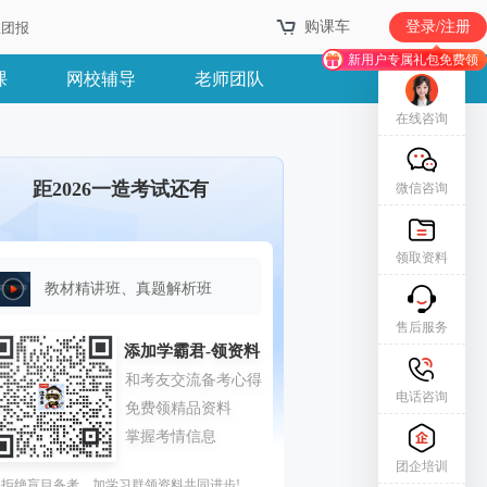
购课车
登录/注册
业团报
新用户专属礼包免费领
课
网校辅导
老师团队
在线咨询
距2026一造考试还有
微信咨询
领取资料
教材精讲班、真题解析班
售后服务
电话咨询
团企培训
拒绝盲目备考，加学习群领资料共同进步!