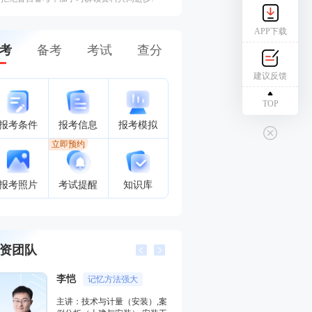
APP下载
考
备考
考试
查分
建议反馈
TOP
报考条件
报考信息
报考模拟
立即预约
报考照片
考试提醒
知识库
资团队
李恺
记忆方法强大
王维雪
主讲：技术与计量（安装）,案
主讲：技术与计量