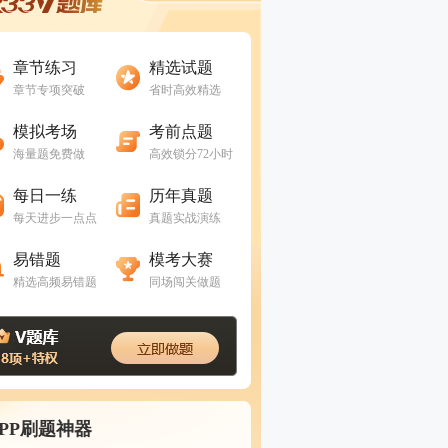
进入做题
进入做题
章节练习
精选试题
章节专项突破
省时高效精选
进入做题
进入做题
模拟考场
考前点题
海量题免费做
高效锁分72小时
进入做题
进入做题
每日一练
历年真题
每天进步一点点
真题实战演练
进入做题
进入做题
易错题
模考大赛
精选高频易错题
同场闯关做题
APP刷题神器