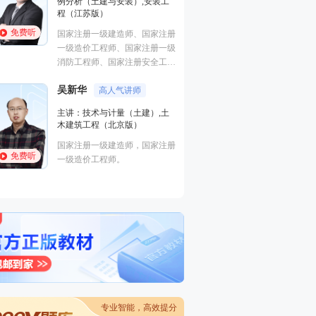
例分析（土建与安装）,安装工
结构工程硕士，国
程（江苏版）
价工程师，国家注
免费听
免费听
国家注册一级建造师、国家注册
师，长期从事建工
一级造价工程师、国家注册一级
消防工程师、国家注册安全工程
赵亮平
小白也
师、监理工程师
主讲：案例分析（
吴新华
高人气讲师
案例分析（交通工
主讲：技术与计量（土建）,土
博士、注册一级建
木建筑工程（北京版）
免费听
价工程师、公路工
国家注册一级建造师，国家注册
期从事建筑类培训
免费听
一级造价工程师。
专业智能，高效提分