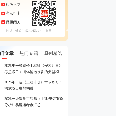
模考大赛
考点打卡
做题闯关
扫描二维码 下载233网校APP刷题
门文章
热门专题
原创精选
2026年一级造价工程师《安装计量》
2026年一级造价工程师模
1
考点练习：固体输送设备的类型和特
即进入>>
点
2026年一造《工程计价》章节练习：
2026年一级造价工程师考
2
措施项目费的构成
2026一级造价工程师《土建/安装案例
关注2026年一级造价工程
3
分析》易混淆考点汇总
报名时间
2026一级造价工程师专项