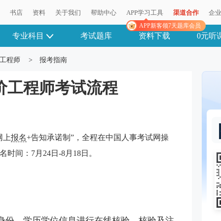
播
书店
资料
关于我们
帮助中心
APP学习工具
渠道合作
企
APP新客领7天题库会员
专业科目
考试题库
资料下载
0元听
工程师
>
报考指南
造价工程师考试流程
网上
报名
+告知承诺制”，全程在中国人事考试网操
时间：7月24日-8月18日。
身份、学历学位信息进行在线核验，核验及注