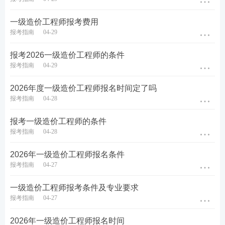
担心错过报名时间！订阅一级造价工程师考试消息
一级造价工程师报考费用
提醒！造价
考试报名
、
准考证打印
、
成绩查询
都有
报考指南
04-29
消息提醒，不错过任何重要考期！
去订阅>>
报考2026一级造价工程师的条件
↓扫码免费订阅2026年一级造价工程师考试报名提
报考指南
04-29
醒
↓
2026年度一级造价工程师报名时间定了吗
报考指南
04-28
报考一级造价工程师的条件
报考指南
04-28
2026年一级造价工程师报名条件
报考指南
04-27
一级造价工程师考试专业怎么选？
一级造价工程师报考条件及专业要求
报名时，考生需要从以下 4 个专业方向中选择一个进
报考指南
04-27
行考试（四选一）：
2026年一级造价工程师报名时间