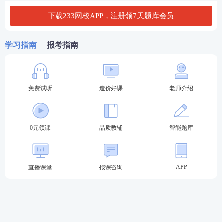
2.已取得水运工程造价工程师资格证书；
下载233网校APP，注册领7天题库会员
3.已取得水利工程造价工程师资格证书。
学习指南
报考指南
增项：
已取得造价工程师一种专业职业资格证书的人员，
报名参加其他专业科目考试的，可免考基础科目。
免费试听
造价好课
老师介绍
考试合格后，核发人力资源社会保障部门统一印制
的相应专业考试合格证明。该证明作为注册时增加
0元领课
品质教辅
智能题库
执业专业类别的依据。
↓点击问问Ai报考小助手是否符合报名条件↓
APP
直播课堂
报课咨询