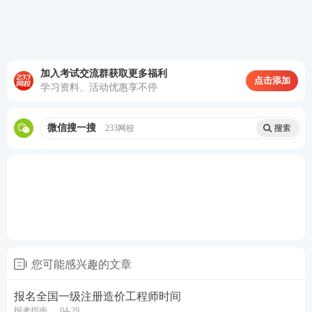
2026年一级造价工程师报名时间
根据中国人事考试网发布《2026年度专业技术人员
加入考试交流群获取更多福利
点击添加
职业资格考试重要事项提示》，2026年全国一级造
学习资料、活动优惠享不停
价工程师考试预计7月24日-8月18日报名！ 各地报
微信搜一搜
233网校
名预计都在此范围内，具体报名时间见当地一造报
名考务通知。报名入口为中国人事考试网。
↓关注2026年一级造价工程师各地报名时间↓
您可能感兴趣的文章
报名全国一级注册造价工程师时间
报考指南
04-29