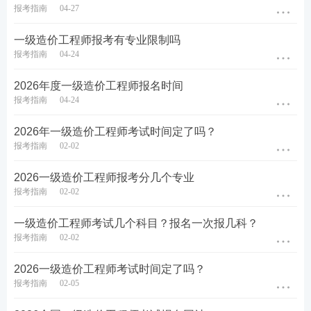
土木
建筑工程
（最常见，房建、市政等）
报考指南
04-27
安装工程
（机电、管道、智能化等）
一级造价工程师报考有专业限制吗
报考指南
04-24
交通运输工程（公路、水运等）
2026年度一级造价工程师报名时间
水利工程（水利水电项目）
报考指南
04-24
注意：这与考生大学学的专业无关，考生可以根据自
2026年一级造价工程师考试时间定了吗？
己目前从事的工作内容自由选择。考过其中一个专业
报考指南
02-02
后，后续可以再“增项”报考其他专业。
2026一级造价工程师报考分几个专业
各专业特点：
报考指南
02-02
1、
土木建筑工程：
公认最容易
。知识贴近日常建筑，
一级造价工程师考试几个科目？报名一次报几科？
报考指南
02-02
考点重复率高，备考资料最丰富，适合
零基础
或跨专
业考生。
2026一级造价工程师考试时间定了吗？
报考指南
02-05
2、
安装工程：难度中等
。涉及电气、给排水、消防、
智能化等多个系统，跨学科性强，对识图能力要求