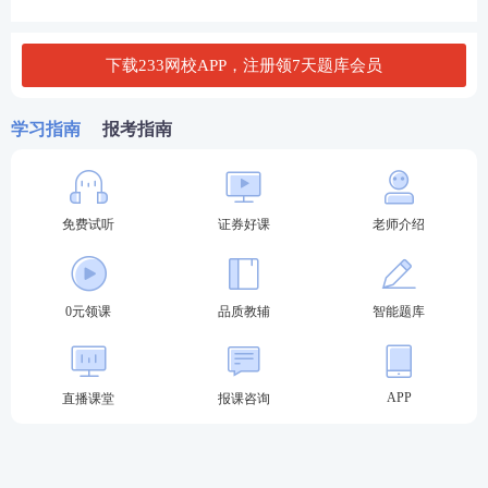
详见
http://link.233.com/19011/pxzx/pxzdydg/
。
下载233网校APP，注册领7天题库会员
【
超全资料包
】【
证券真题免费下载
】
【
题库会员免
学习指南
报考指南
费领
】【
组队打卡
】
2024年1月证券从业水平评价测试场次安排
测试场次
测试时间
测试科目
免费试听
证券好课
老师介绍
证券公司高级管理
人员水平评价测试
第1场
9:30-11:30
0元领课
品质教辅
智能题库
证券评级业务高级
管理人员资质测试
证券市场基本法律
APP
直播课堂
报课咨询
法规
第2场
13:00-15:00
证券公司合规管理
人员水平评价测试