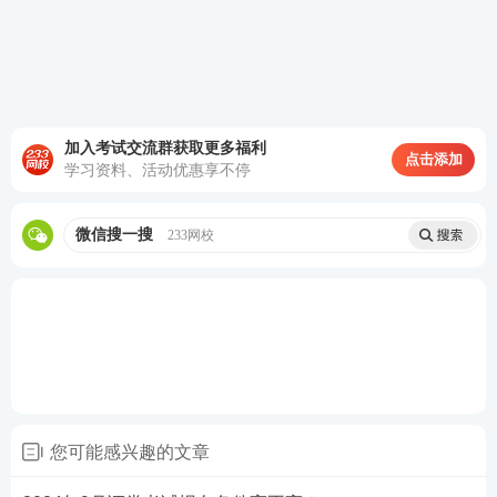
第3场
15:40-17:40
金融市场基础知识
证券备考冲刺资料合集
一、证券资料包：
233网校教研团队汇总整理出各
加入考试交流群获取更多福利
点击添加
类证券考试资料，助力大家备考学习，证券新旧教
学习资料、活动优惠享不停
材对比、新教材新增考点、证券三色笔记、公式汇
总、考前12页纸、思维导图、学习计划、计算题案
微信搜一搜
233网校
例、易混淆
知识点
、狂背手册、数字考点、真题考
点等等总有一款是你需要的，赶紧来下载吧！
【
立
即进入>>证券
资料包
】
您可能感兴趣的文章