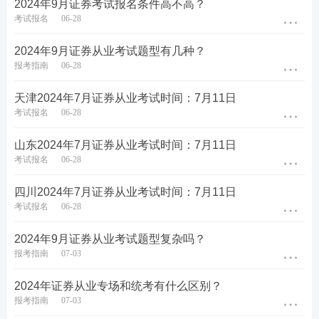
2024年9月证券考试报名条件高不高？
考试报名
06-28
2024年9月证券从业考试题型有几种？
报考指南
06-28
天津2024年7月证券从业考试时间：7月11日
考试报名
06-28
二、证券考试干货笔记：
提炼了各章节重要考点，
山东2024年7月证券从业考试时间：7月11日
考试报名
06-28
每章后面附有历年考题，考生可在学习完本章知识
点后进行真题练习，加强巩固。旨在帮助考生读薄
四川2024年7月证券从业考试时间：7月11日
考试报名
06-28
教材，对于需要抓重点、自己无法总结，或需要提
升备考效率的考生来说，是一份再适合不过的精品
2024年9月证券从业考试题型复杂吗？
资料！【
立即进入>>证券干货笔记
】
报考指南
07-03
2024年证券从业专场和统考有什么区别？
报考指南
07-03