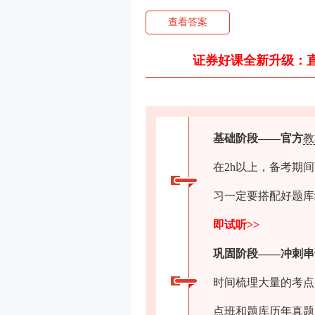
查看答案
证券好课全新升级：
基础阶段——
官方
教
在2h以上，备考期
习一定要搭配好题库
即试听>>
巩固阶段——
冲刺串
时间梳理大量的考点
点班和题库历年真题