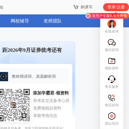
购课车
登录/注册
报
新用户专属礼包免费领
网校辅导
老师团队
在线咨询
距2026年9月证券统考还有
微信咨询
领取资料
教材精讲班、真题解析班
售后服务
电话咨询
团企培训
拒绝盲目备考，加学习群领资料共同进步!