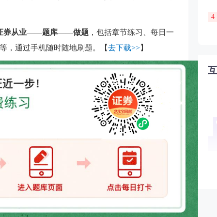
4
证券从业
——
题库
——
做题
，包括章节练习、每日一
等，通过手机随时随地刷题。【
去下载>>
】