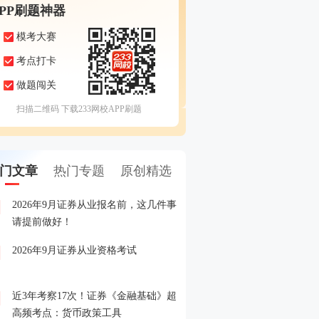
APP刷题神器
模考大赛
考点打卡
做题闯关
扫描二维码 下载233网校APP刷题
门文章
热门专题
原创精选
2026年9月证券从业报名前，这几件事
备考证券，人手一份，立
1
请提前做好！
印！
2026年9月证券从业资格考试
晒分赢好礼！2026年6月
2
晒分入口>>
近3年考察17次！证券《金融基础》超
2026年证券从业考试精品
3
高频考点：货币政策工具
载入口>>