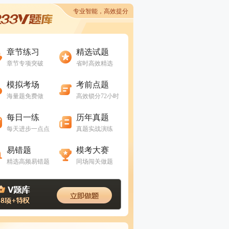
专业智能，高效提分
进入做题
进入做题
章节练习
精选试题
章节专项突破
省时高效精选
进入做题
进入做题
模拟考场
考前点题
海量题免费做
高效锁分72小时
进入做题
进入做题
每日一练
历年真题
每天进步一点点
真题实战演练
进入做题
进入做题
易错题
模考大赛
精选高频易错题
同场闯关做题