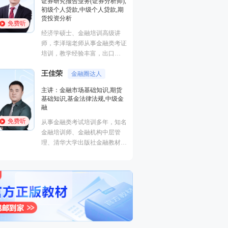
证券研究报告业务(证券分析师),
基础知识,基金法律
初级个人贷款,中级个人贷款,期
融
货投资分析
免费听
免费听
从事金融类考试培
经济学硕士、金融培训高级讲
金融培训师、金融
师，李泽瑞老师从事金融类考证
理、清华大学出版
培训，教学经验丰富，出口
主编、上海人才培
成“段子”，是一个让学员欲罢不
孙婧
心特聘讲师。人称
外汇分析
王佳荣
能的很有个人风格的老师，江湖
金融圈达人
的“一哥”。
主讲：期货法律法
学员称被讲课耽误的“德云社”编
主讲：金融市场基础知识,期货
业务(保荐代表人)
外弟子。
基础知识,基金法律法规,中级金
法律法规,中级法
融
能力,初级法律法
免费听
免费听
从事金融类考试培训多年，知名
曾就职于多家大型
金融培训师、金融机构中层管
司，具有丰富的金
理、清华大学出版社金融教材副
验，外汇分析师，
主编、上海人才培训市场促进中
易大赛评委，同时
心特聘讲师。人称金融类培训界
个从业资格。
的“一哥”。