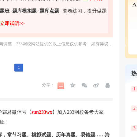
题班+题库模拟题+题库点题
套卷练习，提升做题
立即试听>>
与调整，233网校网站提供的以上信息仅供参考，如有异议，
1
热
分享：
1
2
学霸君微信号【
sun233wx
】加入233网校备考大家
证！
3
题库，章节习题、模拟试题、历年真题、易错题……海