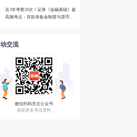
近3年考察20次！证券《金融基础》超
2026年证券从业考点打卡
4
高频考点：存款准备金制度与货币乘
攻克一个高频考点！
数的概念
互动交流
微信扫码关注公众号
获取更多考试资料