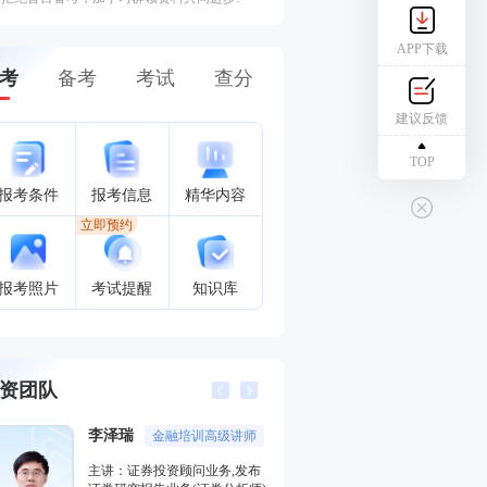
APP下载
考
备考
考试
查分
建议反馈
TOP
报考条件
报考信息
精华内容
立即预约
报考照片
考试提醒
知识库
资团队
李泽瑞
王佳荣
金融培训高级讲师
金融圈
主讲：证券投资顾问业务,发布
主讲：金融市场基